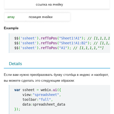
ссылка на ячейку
array
позиция ячейки
Example
$$
(
'ssheet'
)
.
refToPos
(
"Sheet1!A1"
)
;
// [1,1,1,1,"
$$
(
'ssheet'
)
.
refToPos
(
"Sheet1!A1:B2"
)
;
// [1,1,2,
$$
(
'ssheet'
)
.
refToPos
(
"A1"
)
;
// [1,1,1,1,""]
Details
Если вам нужно преобразовать букву столбца в индекс и наоборот,
вы можете сделать это следующим образом:
var
 ssheet 
=
 webix.
ui
(
{
    view
:
"spreadsheet"
,
    toolbar
:
"full"
,
    data
:
}
)
;