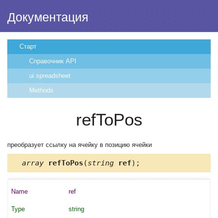
Документация
Старт
Справочник API
ui.spreadsheet
Methods
refToPos
преобразует ссылку на ячейку в позицию ячейки
array
refToPos
(
string
ref
);
ref
string