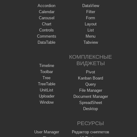
Accordion
DataView
Calendar
Filter
Carousel
Form
Chart
Layout
Controls
List
Comments
Menu
DataTable
Tabview
КОМПЛЕКСНЫЕ
ВИДЖЕТЫ
Timeline
Toolbar
Pivot
Tree
Kanban Board
TreeTable
Query
UnitList
File Manager
Uploader
Document Manager
Window
SpreadSheet
Desktop
РЕСУРСЫ
User Manager
Редактор сниппетов