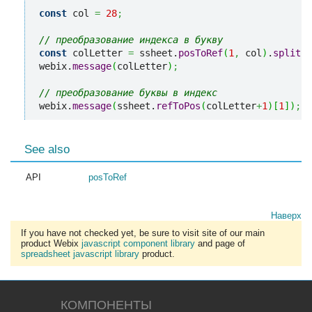
const
 col 
=
28
;
// преобразование индекса в букву
const
 colLetter 
=
 ssheet.
posToRef
(
1
,
 col
)
.
split
(
"
webix.
message
(
colLetter
)
;
// преобразование буквы в индекс
webix.
message
(
ssheet.
refToPos
(
colLetter
+
1
)
[
1
]
)
;
See also
API
posToRef
Наверх
If you have not checked yet, be sure to visit site of our main
product Webix
javascript component library
and page of
spreadsheet javascript library
product.
КОМПОНЕНТЫ