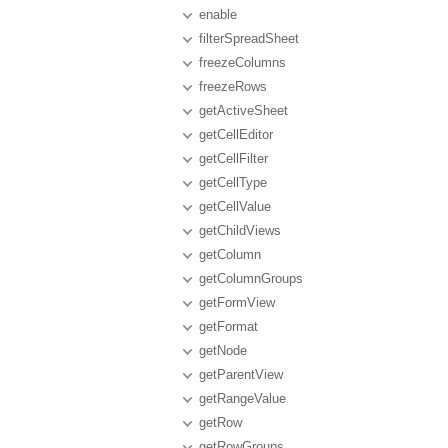
enable
filterSpreadSheet
freezeColumns
freezeRows
getActiveSheet
getCellEditor
getCellFilter
getCellType
getCellValue
getChildViews
getColumn
getColumnGroups
getFormView
getFormat
getNode
getParentView
getRangeValue
getRow
getRowGroups