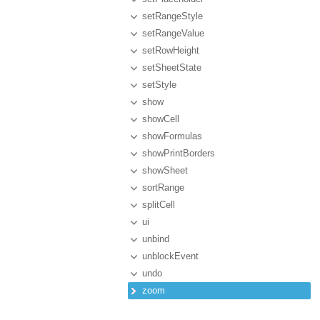
setRangeStyle
setRangeValue
setRowHeight
setSheetState
setStyle
show
showCell
showFormulas
showPrintBorders
showSheet
sortRange
splitCell
ui
unbind
unblockEvent
undo
zoom