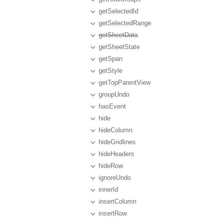
getSelectedId
getSelectedRange
getSheetData
getSheetState
getSpan
getStyle
getTopParentView
groupUndo
hasEvent
hide
hideColumn
hideGridlines
hideHeaders
hideRow
ignoreUndo
innerId
insertColumn
insertRow