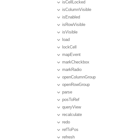
isCellLocked
isColumnVisible
isEnabled
isRowVisible
isVisible
load
lockCell
mapEvent
markCheckbox
markRadio
openColumnGroup
openRowGroup
parse
posToRef
queryView
recalculate
redo
refToPos
refresh