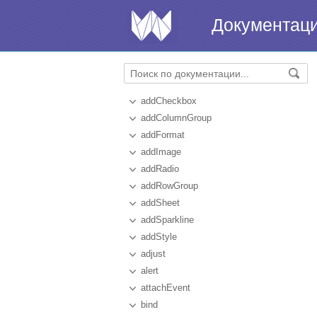
Документац
addCheckbox
addColumnGroup
addFormat
addImage
addRadio
addRowGroup
addSheet
addSparkline
addStyle
adjust
alert
attachEvent
bind