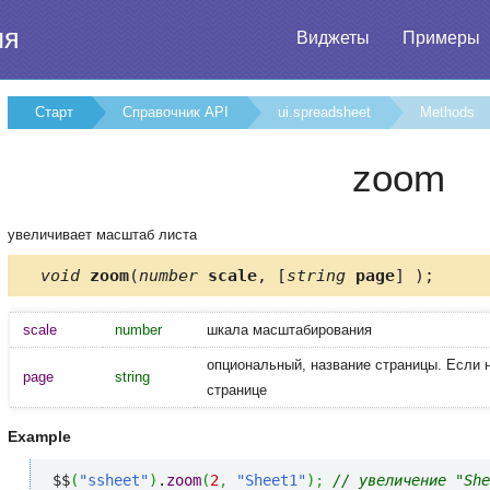
ия
Виджеты
Примеры
Старт
Справочник API
ui.spreadsheet
Methods
zoom
увеличивает масштаб листа
void
zoom
(
number
scale
, [
string
page
] );
scale
number
шкала масштабирования
опциональный, название страницы. Если 
page
string
странице
Example
$$
(
"ssheet"
)
.
zoom
(
2
,
"Sheet1"
)
;
// увеличение "She