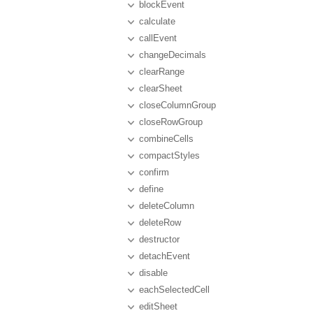
blockEvent
calculate
callEvent
changeDecimals
clearRange
clearSheet
closeColumnGroup
closeRowGroup
combineCells
compactStyles
confirm
define
deleteColumn
deleteRow
destructor
detachEvent
disable
eachSelectedCell
editSheet