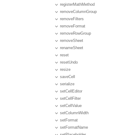
registerMathMethod
removeColumnGroup
removeFilters
removeFormat
removeRowGroup
removeSheet
renameSheet
reset
resetUndo
resize
saveCell
serialize
setCellEditor
setCellFilter
setCellValue
setColumnWidth
setFormat
setFormatName
setPlaceholder