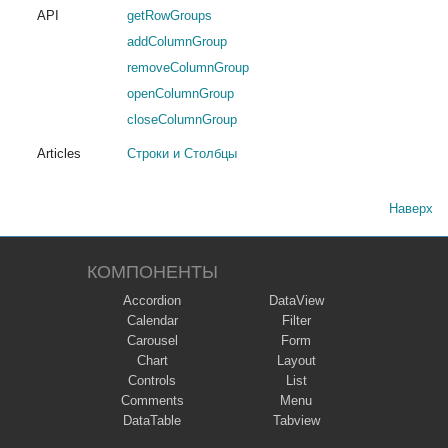
API
getRowGroups
addColumnGroup
removeColumnGroup
openColumnGroup
closeColumnGroup
Articles
Строки и Столбцы
Наверх
КОМПОНЕНТЫ
Accordion
DataView
Calendar
Filter
Carousel
Form
Chart
Layout
Controls
List
Comments
Menu
DataTable
Tabview