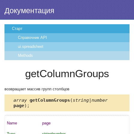
Документация
Старт
Справочник API
ui.spreadsheet
Methods
getColumnGroups
возвращает массив групп столбцов
array
getColumnGroups
(
string|number
page
);
page
string|number