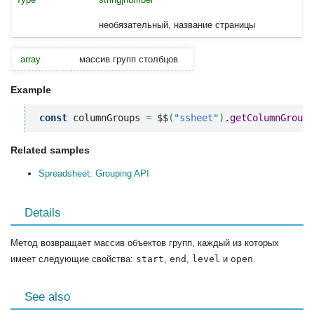
необязательный, название страницы
array
массив групп столбцов
Example
const
 columnGroups 
=
 $$
(
"ssheet"
)
.
getColumnGroups
Related samples
Spreadsheet: Grouping API
Details
Метод возвращает массив объектов групп, каждый из которых
имеет следующие свойства:
start
,
end
,
level
и
open
.
See also