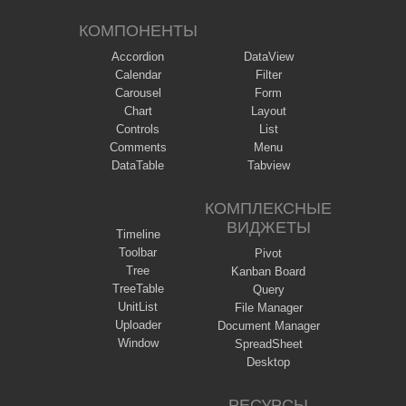
КОМПОНЕНТЫ
Accordion
DataView
Calendar
Filter
Carousel
Form
Chart
Layout
Controls
List
Comments
Menu
DataTable
Tabview
КОМПЛЕКСНЫЕ
ВИДЖЕТЫ
Timeline
Toolbar
Pivot
Tree
Kanban Board
TreeTable
Query
UnitList
File Manager
Uploader
Document Manager
Window
SpreadSheet
Desktop
РЕСУРСЫ