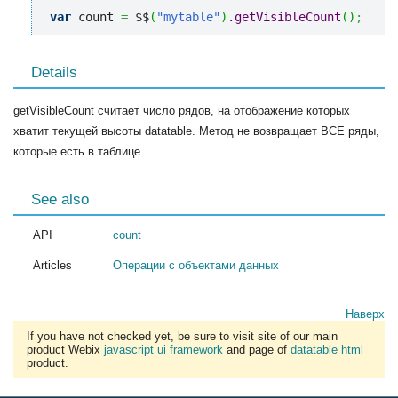
var
 count 
=
 $$
(
"mytable"
)
.
getVisibleCount
(
)
;
Details
getVisibleCount считает число рядов, на отображение которых
хватит текущей высоты datatable. Метод не возвращает ВСЕ ряды,
которые есть в таблице.
See also
API
count
Articles
Операции с объектами данных
Наверх
If you have not checked yet, be sure to visit site of our main
product Webix
javascript ui framework
and page of
datatable html
product.