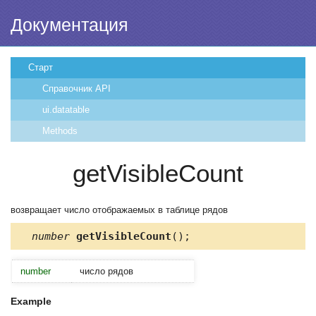
Документация
Старт
Справочник API
ui.datatable
Methods
getVisibleCount
возвращает число отображаемых в таблице рядов
number
getVisibleCount
();
number
число рядов
Example