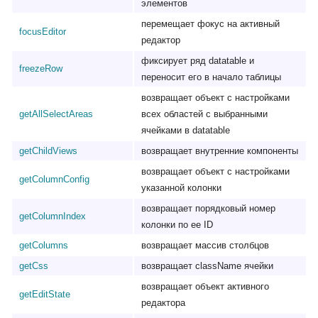
элементов
перемещает фокус на активный
focusEditor
редактор
фиксирует ряд datatable и
freezeRow
переносит его в начало таблицы
возвращает объект с настройками
getAllSelectAreas
всех областей с выбранными
ячейками в datatable
getChildViews
возвращает внутренние компоненты
возвращает объект с настройками
getColumnConfig
указанной колонки
возвращает порядковый номер
getColumnIndex
колонки по ее ID
getColumns
возвращает массив столбцов
getCss
возвращает className ячейки
возвращает объект активного
getEditState
редактора