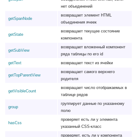
нет объединений
возвращает элемент HTML
getSpanNode
объединения ячеек
возвращает текущее состояние
getState
компонента
возвращает вложенный компонент
getSubView
ряда таблицы по его id
getText
возвращает текст из ячейки
возвращает самого верхнего
getTopParentView
родителя
возвращает число отображаемых в
getVisibleCount
таблице рядов
группирует данные по указанному
group
полю
проверяет есть ли у элемента
hasCss
указанный CSS-класс
проверяет, есть ли у компонента