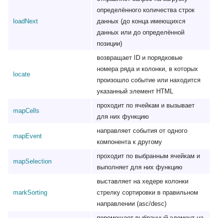
определённого количества строк
loadNext
данных (до конца имеющихся
данных или до определённой
позиции)
возвращает ID и порядковые
номера ряда и колонки, в которых
locate
произошло событие или находится
указанный элемент HTML
проходит по ячейкам и вызывает
mapCells
для них функцию
направляет события от одного
mapEvent
компонента к другому
проходит по выбранным ячейкам и
mapSelection
выполняет для них функцию
выставляет на хедере колонки
markSorting
стрелку сортировки в правильном
направлении (asc/desc)
перемещает выбранный элемент на