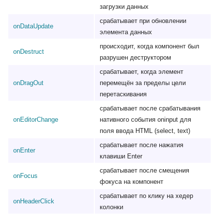
загрузки данных
срабатывает при обновлении
onDataUpdate
элемента данных
происходит, когда компонент был
onDestruct
разрушен деструктором
срабатывает, когда элемент
onDragOut
перемещён за пределы цели
перетаскивания
срабатывает после срабатывания
onEditorChange
нативного события oninput для
поля ввода HTML (select, text)
срабатывает после нажатия
onEnter
клавиши Enter
срабатывает после смещения
onFocus
фокуса на компонент
срабатывает по клику на хедер
onHeaderClick
колонки