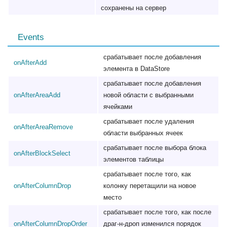
сохранены на сервер
Events
срабатывает после добавления
onAfterAdd
элемента в DataStore
срабатывает после добавления
onAfterAreaAdd
новой области с выбранными
ячейками
срабатывает после удаления
onAfterAreaRemove
области выбранных ячеек
срабатывает после выбора блока
onAfterBlockSelect
элементов таблицы
срабатывает после того, как
onAfterColumnDrop
колонку перетащили на новое
место
срабатывает после того, как после
onAfterColumnDropOrder
драг-н-дроп изменился порядок