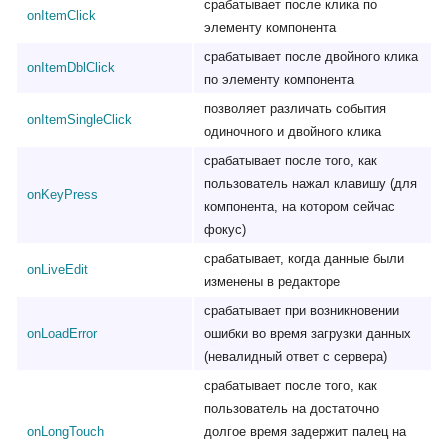
срабатывает после клика по
onItemClick
элементу компонента
срабатывает после двойного клика
onItemDblClick
по элементу компонента
позволяет различать события
onItemSingleClick
одиночного и двойного клика
срабатывает после того, как
пользователь нажал клавишу (для
onKeyPress
компонента, на котором сейчас
фокус)
срабатывает, когда данные были
onLiveEdit
изменены в редакторе
срабатывает при возникновении
onLoadError
ошибки во время загрузки данных
(невалидный ответ с сервера)
срабатывает после того, как
пользователь на достаточно
onLongTouch
долгое время задержит палец на