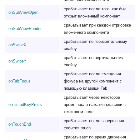
срабатывает после того, как был
onSubViewOpen
открыт вложенный компонент
срабатывает при каждой отрисовке
onSubViewRender
вложенного компонента
срабатывает по горизонтальному
onSwipeX
свайпу
срабатывает по вертикальному
onSwipeY
свайпу
срабатывает после смещения
onTabFocus
фокуса на другой компонент с
помощью клавиши Tab
срабатывает через некоторое
onTimedKeyPress
время после нажатия клавиши в
текстовом поле
срабатывает после завершения
onTouchEnd
события touch
срабатывает по время движения