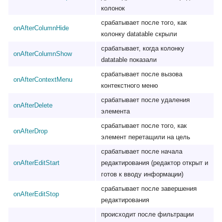
колонок
срабатывает после того, как
onAfterColumnHide
колонку datatable скрыли
срабатывает, когда колонку
onAfterColumnShow
datatable показали
срабатывает после вызова
onAfterContextMenu
контекстного меню
срабатывает после удаления
onAfterDelete
элемента
срабатывает после того, как
onAfterDrop
элемент перетащили на цель
срабатывает после начала
onAfterEditStart
редактирования (редактор открыт и
готов к вводу информации)
срабатывает после завершения
onAfterEditStop
редактирования
происходит после фильтрации