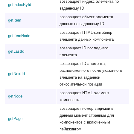
возвращает индекс элемента по
getIndexById
заданному ID
возвращает объект элемента
getItem
данных по заданному ID
возвращает HTML-контейнер
getItemNode
элемента данных компонента
возвращает ID последнего
getLastId
элемента
возвращает ID элемента,
расположенного после указанного
getNextId
элемента на заданной
относительной позиции
возвращает HTML-элемент
getNode
компонента
возвращает номер видимой в
данный момент страницы для
getPage
компонентов с включенным
пейджингом