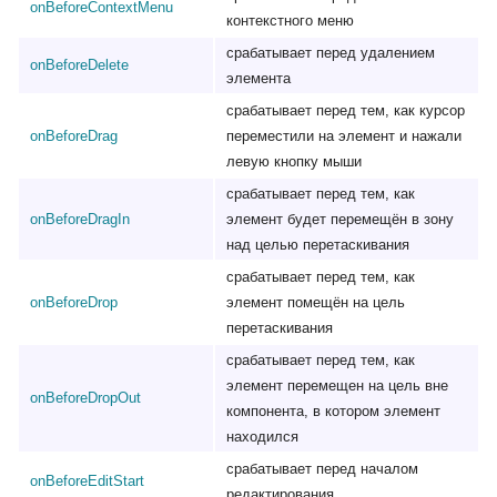
onBeforeContextMenu
контекстного меню
срабатывает перед удалением
onBeforeDelete
элемента
срабатывает перед тем, как курсор
onBeforeDrag
переместили на элемент и нажали
левую кнопку мыши
срабатывает перед тем, как
onBeforeDragIn
элемент будет перемещён в зону
над целью перетаскивания
срабатывает перед тем, как
onBeforeDrop
элемент помещён на цель
перетаскивания
срабатывает перед тем, как
элемент перемещен на цель вне
onBeforeDropOut
компонента, в котором элемент
находился
срабатывает перед началом
onBeforeEditStart
редактирования