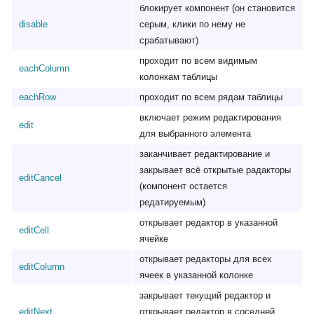
блокирует компонент (он становится
disable
серым, клики по нему не
срабатывают)
проходит по всем видимым
eachColumn
колонкам таблицы
eachRow
проходит по всем рядам таблицы
включает режим редактирования
edit
для выбранного элемента
заканчивает редактирование и
закрывает всё открытые радакторы
editCancel
(компонент остается
редатируемым)
открывает редактор в указанной
editCell
ячейке
открывает редакторы для всех
editColumn
ячеек в указанной колонке
закрывает текущий редактор и
editNext
открывает редактор в соседней