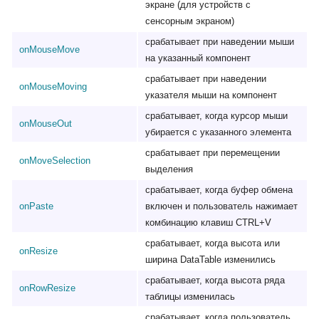
экране (для устройств с
сенсорным экраном)
срабатывает при наведении мыши
onMouseMove
на указанный компонент
срабатывает при наведении
onMouseMoving
указателя мыши на компонент
срабатывает, когда курсор мыши
onMouseOut
убирается с указанного элемента
срабатывает при перемещении
onMoveSelection
выделения
срабатывает, когда буфер обмена
onPaste
включен и пользователь нажимает
комбинацию клавиш CTRL+V
срабатывает, когда высота или
onResize
ширина DataTable изменились
срабатывает, когда высота ряда
onRowResize
таблицы изменилась
срабатывает, когда пользователь