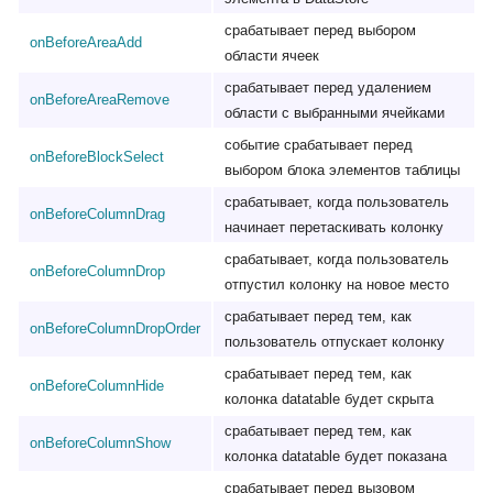
срабатывает перед выбором
onBeforeAreaAdd
области ячеек
срабатывает перед удалением
onBeforeAreaRemove
области с выбранными ячейками
событие срабатывает перед
onBeforeBlockSelect
выбором блока элементов таблицы
срабатывает, когда пользователь
onBeforeColumnDrag
начинает перетаскивать колонку
срабатывает, когда пользователь
onBeforeColumnDrop
отпустил колонку на новое место
срабатывает перед тем, как
onBeforeColumnDropOrder
пользователь отпускает колонку
срабатывает перед тем, как
onBeforeColumnHide
колонка datatable будет скрыта
срабатывает перед тем, как
onBeforeColumnShow
колонка datatable будет показана
срабатывает перед вызовом