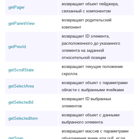
возвращает объект пейджера,
getPager
связанный с компонентом
возвращает родительский
getParentView
компонент
возвращает ID элемента,
расположенного до указанного
getPrevId
элемента на заданной
относительной позиции
возвращает текущее положение
getScrollState
скролла
возвращает объект с параметрами
getSelectArea
области с выбранными ячейками
возвращает ID выбранных
getSelectedId
элементов
возвращает объект с данными
getSelectedItem
выбранного элемента
возвращает массив с параметрами
getSpan
объединения ячеек или null, если