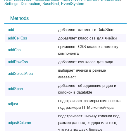
Settings
,
Destruction
,
BaseBind
,
EventSystem
Methods
add
добавляет элемент в DataStore
addCellCss
добавляет класс css для ячейки
применяет CSS-класс к элементу
addCss
компонента
addRowCss
добавляет css класс для ряда
выбирает ячейки в режиме
addSelectArea
areaselect
добавляет объединение рядов и
addSpan
колонок в datatable
подстраивает размеры компонента
adjust
под размеры HTML-контейнера
подстраивает ширину колонки под
adjustColumn
размер данных, хедера или того,
что из этих двух больше