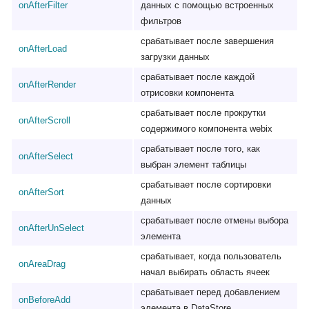
onAfterFilter
данных с помощью встроенных
фильтров
срабатывает после завершения
onAfterLoad
загрузки данных
срабатывает после каждой
onAfterRender
отрисовки компонента
срабатывает после прокрутки
onAfterScroll
содержимого компонента webix
срабатывает после того, как
onAfterSelect
выбран элемент таблицы
срабатывает после сортировки
onAfterSort
данных
срабатывает после отмены выбора
onAfterUnSelect
элемента
срабатывает, когда пользователь
onAreaDrag
начал выбирать область ячеек
срабатывает перед добавлением
onBeforeAdd
элемента в DataStore