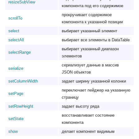
resizeSubView
компонента под его содержимое
прокручивает содержимое
scrollTo
компонента к указанной позиции
select
выбирает указанный элемент
selectAll
выбирает все элементы в DataTable
выбирает указанный диапазон
selectRange
элементов
сериализует данные в массив
serialize
JSON объектов
setColumnWidth
задает ширину указанной колонки
переключает пейджер на указанную
setPage
страницу
setRowHeight
задает высоту ряда
восстанавливает состояние
setState
компонента
show
делает компонент видимым