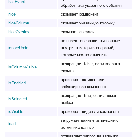
hasEvent
обработчики указанного события
hide
скрывает компонент
hideColumn
скрывает указанную колонку
hideOverlay
скрывает оверлей
не вносит операции, вызванные
ignoreUndo
внутри, в историю операций,
которые можно отменить
возвращает false, если колонка
isColumnVisible
скрыта
проверяет, активен или
isEnabled
заблокирован компонент
возвращает true, если элемент
isSelected
выбран
isVisible
проверяет, виден ли компонент
загружает данные из внешнего
load
источника данных
отправляет запрос на загрузку