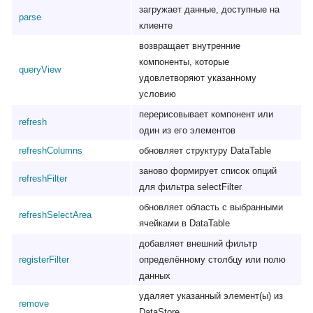
загружает данные, доступные на
parse
клиенте
возвращает внутренние
компоненты, которые
queryView
удовлетворяют указанному
условию
перерисовывает компонент или
refresh
один из его элементов
refreshColumns
обновляет структуру DataTable
заново формирует список опций
refreshFilter
для фильтра selectFilter
обновляет область с выбранными
refreshSelectArea
ячейками в DataTable
добавляет внешний фильтр
registerFilter
определённому столбцу или полю
данных
удаляет указанный элемент(ы) из
remove
DataStore