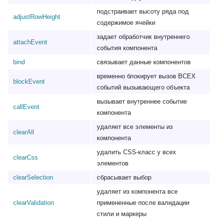
подстраивает высоту ряда под
adjustRowHeight
содержимое ячейки
задает обработчик внутреннего
attachEvent
события компонента
bind
связывает данные компонентов
временно блокирует вызов ВСЕХ
blockEvent
событий вызывающего объекта
вызывает внутреннее событие
callEvent
компонента
удаляет все элементы из
clearAll
компонента
удалить CSS-класс у всех
clearCss
элементов
clearSelection
сбрасывает выбор
удаляет из компонента все
clearValidation
примененные после валидации
стили и маркеры