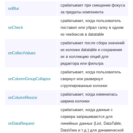
срабатывает при смещении фокуса
onBlur
за пределы компонента
срабатывает, когда пользователь
onCheck
поставил или убрал галку в одном
из чекбоксов в datatable
срабатывает после сбора значений
из колонки datatable и сохранения
onCollectValues
их в коллекцию опций для
редактора или фильтра
срабатывает, когда пользователь
onColumnGroupCollapse
свернул или развернул
сгруппированные колонки
срабатывает, когда изменилась
onColumnResize
ширина колонки
срабатывает, когда данные с
сервера запрашиваются для
onDataRequest
линейных данных (List, DataTable,
DataView и т.д.) для динамической