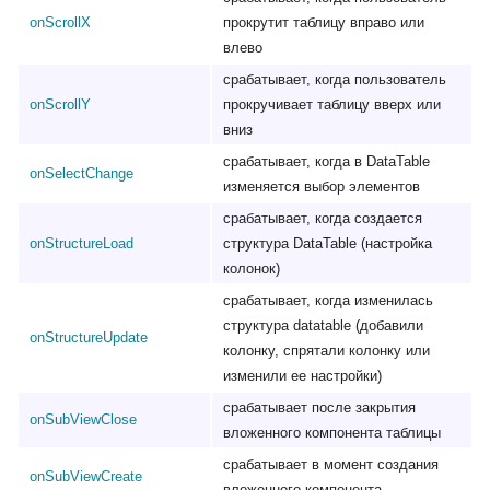
onScrollX
прокрутит таблицу вправо или
влево
срабатывает, когда пользователь
onScrollY
прокручивает таблицу вверх или
вниз
срабатывает, когда в DataTable
onSelectChange
изменяется выбор элементов
срабатывает, когда создается
onStructureLoad
структура DataTable (настройка
колонок)
срабатывает, когда изменилась
структура datatable (добавили
onStructureUpdate
колонку, спрятали колонку или
изменили ее настройки)
срабатывает после закрытия
onSubViewClose
вложенного компонента таблицы
срабатывает в момент создания
onSubViewCreate
вложенного компонента