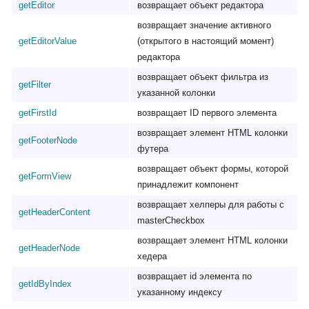
getEditor
возвращает объект редактора
возвращает значение активного
getEditorValue
(открытого в настоящий момент)
редактора
возвращает объект фильтра из
getFilter
указанной колонки
getFirstId
возвращает ID первого элемента
возвращает элемент HTML колонки
getFooterNode
футера
возвращает объект формы, которой
getFormView
принадлежит компонент
возвращает хелперы для работы с
getHeaderContent
masterCheckbox
возвращает элемент HTML колонки
getHeaderNode
хедера
возвращает id элемента по
getIdByIndex
указанному индексу