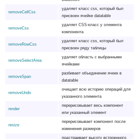
удаляет класс css, который был
removeCellCss
присвоен ячейке datatable
удаляет CSS-класс у элемента
removeCss
компонента
удаляет класс css, который был
removeRowCss
присвоен ряду таблицы
удаляет область с выбранными
removeSelectArea
ячейками
разбивает объединение ячеек в
removeSpan
datatable
очищает всю историю операций для
removeUndo
указанного элемента
перерисовывает весь компонент
render
или указанный элемент
перерисовывает компонент после
resize
изменения размеров
подстраивает высоту встроенного