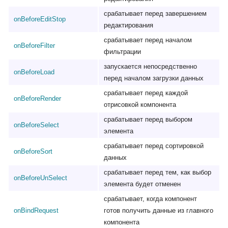
срабатывает перед завершением
onBeforeEditStop
редактирования
срабатывает перед началом
onBeforeFilter
фильтрации
запускается непосредственно
onBeforeLoad
перед началом загрузки данных
срабатывает перед каждой
onBeforeRender
отрисовкой компонента
срабатывает перед выбором
onBeforeSelect
элемента
срабатывает перед сортировкой
onBeforeSort
данных
срабатывает перед тем, как выбор
onBeforeUnSelect
элемента будет отменен
срабатывает, когда компонент
onBindRequest
готов получить данные из главного
компонента