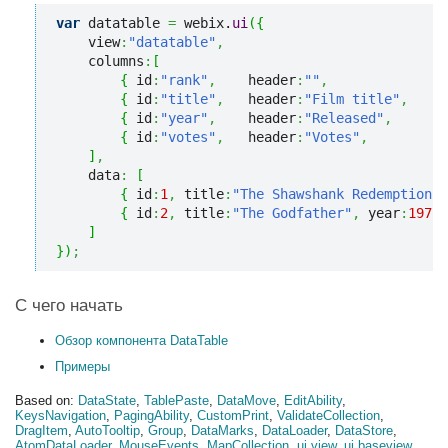
var
 datatable 
=
 webix.
ui
(
{
    view
:
"datatable"
,
    columns
:
[
{
 id
:
"rank"
,
    header
:
""
,
              w
{
 id
:
"title"
,
   header
:
"Film title"
,
    w
{
 id
:
"year"
,
    header
:
"Released"
,
      w
{
 id
:
"votes"
,
   header
:
"Votes"
,
         w
]
,
    data
:
[
{
 id
:
1
,
 title
:
"The Shawshank Redemption"
,
{
 id
:
2
,
 title
:
"The Godfather"
,
 year
:
1972
,
]
}
)
;
С чего начать
Обзор компонента DataTable
Примеры
Based on:
DataState
,
TablePaste
,
DataMove
,
EditAbility
,
KeysNavigation
,
PagingAbility
,
CustomPrint
,
ValidateCollection
,
DragItem
,
AutoTooltip
,
Group
,
DataMarks
,
DataLoader
,
DataStore
,
AtomDataLoader
,
MouseEvents
,
MapCollection
,
ui.view
,
ui.baseview
,