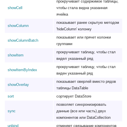
прокручивает содержимое таблицы,
showCell
чтобы стала видна указанная
ячейка
показывает ранее скрытую методом
showColumn
'hideColumn' колонку
показывает или прячет колонки
showColumnBatch
группами
прокручивает таблицу, чтобы стал
showItem
видел указанный ряд
прокручивает таблицу, чтобы стал
showItemByIndex
виден указанный ряд
показывает оверлей вместо рядов
showOverlay
таблицы DataTable
sort
сортирует DataStore
позволяет синхронизировать
sync
данные (все или часть) двух
компонентов или DataCollection
unbind
отменяет связывание компонентов