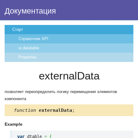
Документация
Старт
Справочник API
ui.datatable
Properties
externalData
позволяет переопределить логику перемещения элементов
компонента
function
externalData
;
Example
var
 dtable 
=
{