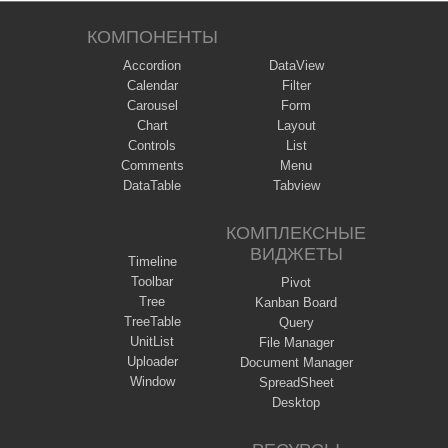
КОМПОНЕНТЫ
Accordion
DataView
Calendar
Filter
Carousel
Form
Chart
Layout
Controls
List
Comments
Menu
DataTable
Tabview
КОМПЛЕКСНЫЕ
ВИДЖЕТЫ
Timeline
Toolbar
Pivot
Tree
Kanban Board
TreeTable
Query
UnitList
File Manager
Uploader
Document Manager
Window
SpreadSheet
Desktop