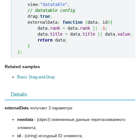
    view
:
"datatable"
,
// datatable config
    drag
:
true
,
    externalData
:
function
(
data
,
 id
)
{
        data.
rank
=
 data.
rank
||
-
1
;
        data.
title
=
 data.
title
||
 data.
value
;
return
 data
;
}
}
;
Related samples
Basic Drag-and-Drop
Details
externalData
получает 3 параметра:
newdata
- (
object
) измененные данные перетаскиваемого
элемента;
id
- (
string
) исходный ID элемента;