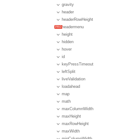
gravity
header
headerRowHeight
headermenu
height
hidden
hover
id
keyPressTimeout
leftSplit
liveValidation
loadahead
map
math
maxColumnWidth
maxHeight
maxRowHeight
maxWidth
minColumnWidth