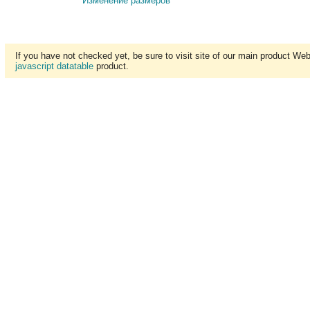
Изменение размеров
If you have not checked yet, be sure to visit site of our main product We
javascript datatable
product.