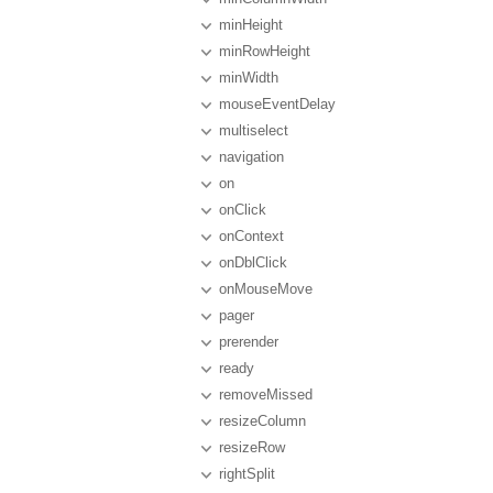
minHeight
minRowHeight
minWidth
mouseEventDelay
multiselect
navigation
on
onClick
onContext
onDblClick
onMouseMove
pager
prerender
ready
removeMissed
resizeColumn
resizeRow
rightSplit