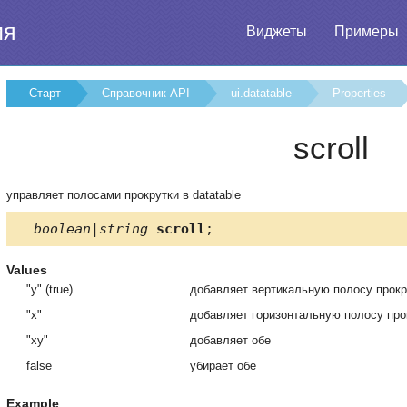
ия
Виджеты
Примеры
Старт
Справочник API
ui.datatable
Properties
scroll
управляет полосами прокрутки в datatable
boolean|string
scroll
;
Values
"y" (true)
добавляет вертикальную полосу прокр
"x"
добавляет горизонтальную полосу про
"xy"
добавляет обе
false
убирает обе
Example