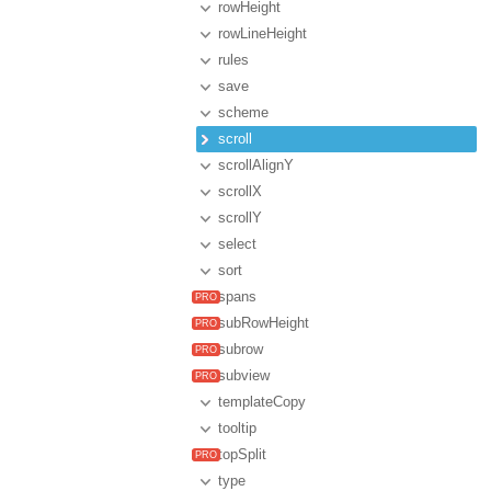
rowHeight
rowLineHeight
rules
save
scheme
scroll
scrollAlignY
scrollX
scrollY
select
sort
spans
subRowHeight
subrow
subview
templateCopy
tooltip
topSplit
type