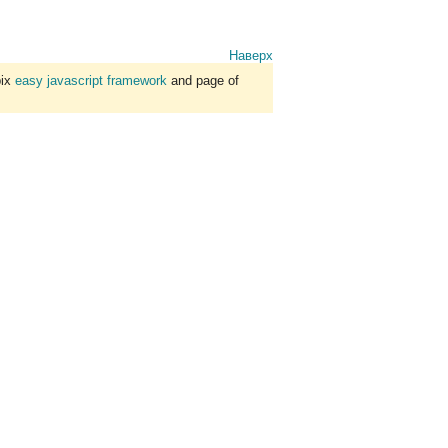
Наверх
bix
easy javascript framework
and page of