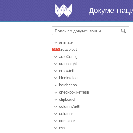
Документац
animate
areaselect
autoConfig
autoheight
autowidth
blockselect
borderless
checkboxRefresh
clipboard
columnWidth
columns
container
css