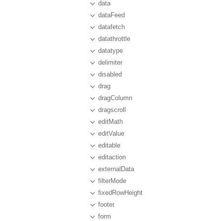
data
dataFeed
datafetch
datathrottle
datatype
delimiter
disabled
drag
dragColumn
dragscroll
editMath
editValue
editable
editaction
externalData
filterMode
fixedRowHeight
footer
form