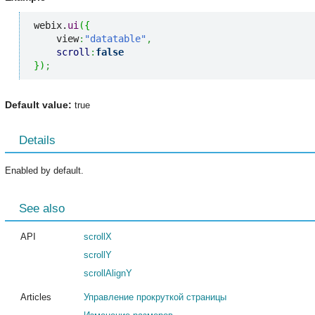
webix.
ui
(
{
    view
:
"datatable"
,
scroll
:
false
}
)
;
Default value:
true
Details
Enabled by default.
See also
API
scrollX
scrollY
scrollAlignY
Articles
Управление прокруткой страницы