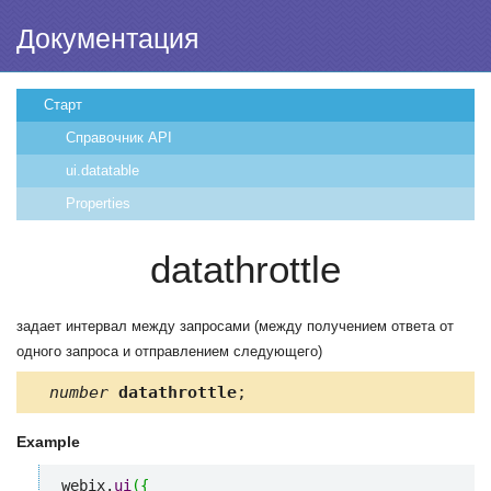
Документация
Старт
Справочник API
ui.datatable
Properties
datathrottle
задает интервал между запросами (между получением ответа от
одного запроса и отправлением следующего)
number
datathrottle
;
Example
webix.
ui
(
{