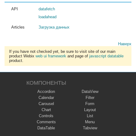
API
datafetch
loadahead
Articles
Загрузка данных
Наверх
If you have not checked yet, be sure to visit site of our main
product Webix
web ui framework
and page of
javascript datatable
product.
КОМПОНЕНТЫ
Accordion
DataView
Calendar
Filter
Carousel
Form
Chart
Layout
Controls
List
Comments
Menu
DataTable
Tabview