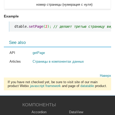
номер страницы (нумерация с нуля)
Example
dtable.
setPage
(
2
)
;
// делает третью страницу види
See also
API
getPage
Articles
Страницы в компонентах данных
Наверх
If you have not checked yet, be sure to visit site of our main
product Webix
javascript framework
and page of
datatable
product.
КОМПОНЕНТЫ
Accordion
DataView