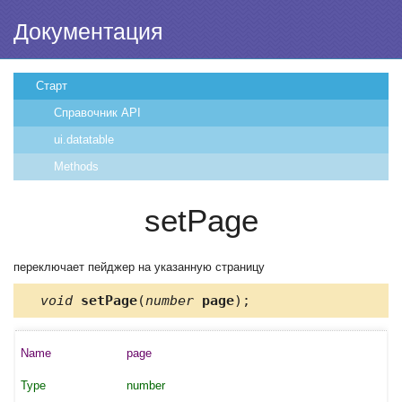
Документация
Старт
Справочник API
ui.datatable
Methods
setPage
переключает пейджер на указанную страницу
void
setPage
(
number
page
);
page
number