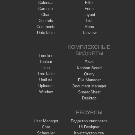
Calendar
Filter
Carousel
Form
Chart
Layout
Controls
List
Comments
Menu
DataTable
Tabview
КОМПЛЕКСНЫЕ
ВИДЖЕТЫ
Timeline
Toolbar
Pivot
Tree
Kanban Board
TreeTable
Query
UnitList
File Manager
Uploader
Document Manager
Window
SpreadSheet
Desktop
РЕСУРСЫ
User Manager
Редактор сниппетов
Chat
UI Designer
Scheduler
Конструктор тем