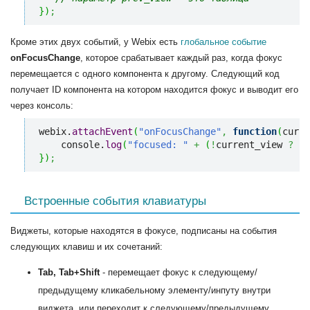
}
)
;
Кроме этих двух событий, у Webix есть
глобальное событие
onFocusChange
, которое срабатывает каждый раз, когда фокус
перемещается с одного компонента к другому. Следующий код
получает ID компонента на котором находится фокус и выводит его
через консоль:
webix.
attachEvent
(
"onFocusChange"
,
function
(
curre
    console.
log
(
"focused: "
+
(
!
current_view 
?
"n
}
)
;
Встроенные события клавиатуры
Виджеты, которые находятся в фокусе, подписаны на события
следующих клавиш и их сочетаний:
Tab, Tab+Shift
- перемещает фокус к следующему/
предыдущему кликабельному элементу/инпуту внутри
виджета, или переходит к следующему/предыдущему