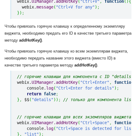
webix.
UIManager
.
addHotKey
(
"Ctrl+V"
,
function
(
)
{
  webix.
message
(
"Ctrl+V for any"
)
;
}
)
;
Чтобы привязать горячую клавишу к определенному экземпляру
виджета, необходимо предать его ID в качестве третьего параметра
методу
addHotKey()
.
Чтобы привязать горячую клавишу ко всем экземплярам виджета,
необходимо передать название этого виджета (вместо ID) в
качестве третьего параметра методу
addHotKey()
.
// горячие клавиши для компонента с ID "details"
webix.
UIManager
.
addHotKey
(
"Ctrl+Enter"
,
function
(
    console.
log
(
"Ctrl+Enter for details"
)
;
return
false
;
}
,
 $$
(
"details"
)
)
;
// только для компонента list
// горячие клавиши для всех экземпляров виджета н
webix.
UIManager
.
addHotKey
(
"Ctrl+Space"
,
function
(
    console.
log
(
"Ctrl+Space is detected for list"
}
,
"list"
)
;