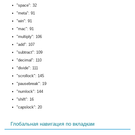
"space": 32
"meta": 91
"win": 91
"mac": 91
"multiply": 106
"add": 107
"subtract": 109
"decimal": 110
"divide": 111
"scrollock": 145
"pausebreak": 19
"numlock": 144
"shift": 16
"capslock": 20
Глобальная навигация по вкладкам