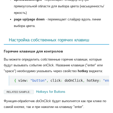
прямоугольной области для выбора цвета (насыщенность/
яркость)
page up/page down
- перемещает слайдер вдоль линии
выбора цвета.
Настройка собственных горячих клавиш
Горячие клавиши для контролов
Вы можете определить собственные горячие клавиши, которые
будут вызывать событие onClick. Название клавиши ("enter" или
"space") необходимо указывать через свойство
hotkey
виджета:
{
 view
:
"button"
,
 click
:
 doOnClick
,
 hotkey
:
"ente
Hotkeys for Buttons
RELATED SAMPLE:
Функция-обработчик
doOnClick
будет выполнятся как при клике по
самой кнопке, так и при нажатии на клавишу "enter".