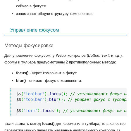
сейчас в фокусе
запоминает общую структуру компонентов.
Управление фокусом
Методы фокусировки
Для управления фокусом, у Webix контролов (
Button
,
Text
, и т.д.),
формы и тулбара предусмотрены 2 противоположных метода:
focus()
- берет компонент в фокус
blur()
- снимает фокус с компонента.
$$
(
"toolbar"
)
.
focus
(
)
;
// устанавливает фокус на 
$$
(
"toolbar"
)
.
blur
(
)
;
// убирает фокус с тулбара
$$
(
"form"
)
.
focus
(
)
;
// устанавливает фокус на пер
Если вызвать метод
focus()
для формы или тулбара, то в качестве
параметра можно передать
название
необходимого контрола. В