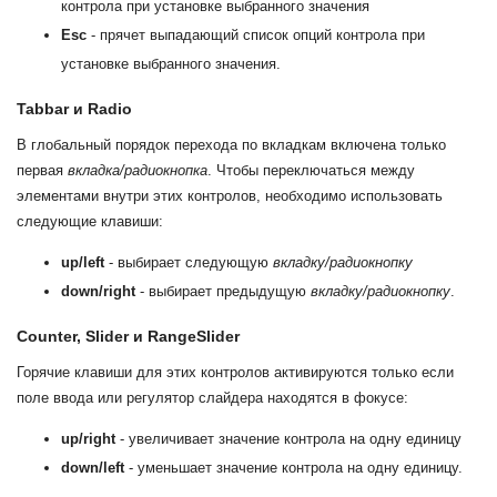
контрола при установке выбранного значения
Esc
- прячет выпадающий список опций контрола при
установке выбранного значения.
Tabbar и Radio
В глобальный порядок перехода по вкладкам включена только
первая
вкладка/радиокнопка
. Чтобы переключаться между
элементами внутри этих контролов, необходимо использовать
следующие клавиши:
up/left
- выбирает следующую
вкладку/радиокнопку
down/right
- выбирает предыдущую
вкладку/радиокнопку
.
Counter, Slider и RangeSlider
Горячие клавиши для этих контролов активируются только если
поле ввода или регулятор слайдера находятся в фокусе:
up/right
- увеличивает значение контрола на одну единицу
down/left
- уменьшает значение контрола на одну единицу.