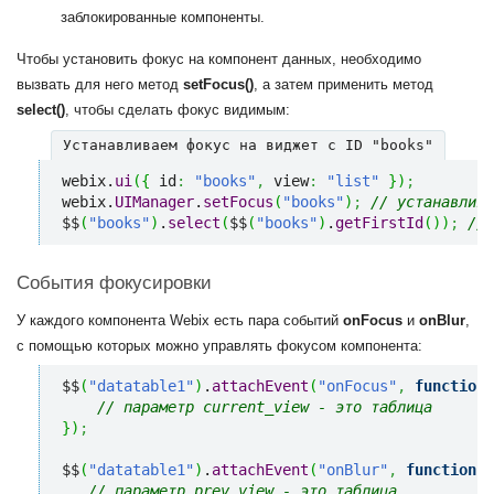
заблокированные компоненты.
Чтобы установить фокус на компонент данных, необходимо
вызвать для него метод
setFocus()
, а затем применить метод
select()
, чтобы сделать фокус видимым:
Устанавливаем фокус на виджет с ID "books"
webix.
ui
(
{
 id
:
"books"
,
 view
:
"list"
}
)
;
webix.
UIManager
.
setFocus
(
"books"
)
;
// устанавлива
$$
(
"books"
)
.
select
(
$$
(
"books"
)
.
getFirstId
(
)
)
;
// 
События фокусировки
У каждого компонента Webix есть пара событий
onFocus
и
onBlur
,
с помощью которых можно управлять фокусом компонента:
$$
(
"datatable1"
)
.
attachEvent
(
"onFocus"
,
function
(
// параметр current_view - это таблица
}
)
;
$$
(
"datatable1"
)
.
attachEvent
(
"onBlur"
,
function
(
p
// параметр prev_view - это таблица