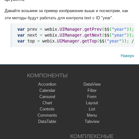
Давайте возьмем за пример изображение выше и посмотрим, как
эти методы будут работать для контрола text с ID "year".
var
 prev 
=
 webix.
UIManager
.
getPrev
(
$$
(
"year"
)
)
;
/
var
 next 
=
 webix.
UIManager
.
getNext
(
$$
(
"year"
)
)
;
/
var
 top 
=
 webix.
UIManager
.
getTop
(
$$
(
"year"
)
)
;
// 
Наверх
КОМПОНЕНТЫ
Accordion
DataView
Calendar
Filter
Carousel
Form
Chart
Layout
Controls
List
Comments
Menu
DataTable
Tabview
КОМПЛЕКСНЫЕ