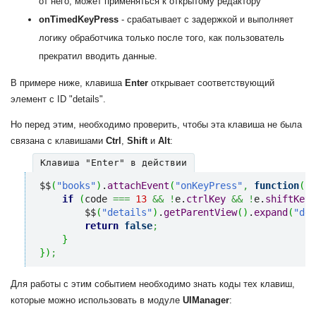
от него, может применяться к открытому редактору
onTimedKeyPress
- срабатывает с задержкой и выполняет
логику обработчика только после того, как пользователь
прекратил вводить данные.
В примере ниже, клавиша
Enter
открывает соответствующий
элемент с ID "details".
Но перед этим, необходимо проверить, чтобы эта клавиша не была
связана с клавишами
Ctrl
,
Shift
и
Alt
:
Клавиша "Enter" в действии
$$
(
"books"
)
.
attachEvent
(
"onKeyPress"
,
function
(
co
if
(
code 
===
13
&&
!
e.
ctrlKey
&&
!
e.
shiftKey
        $$
(
"details"
)
.
getParentView
(
)
.
expand
(
"det
return
false
;
}
}
)
;
Для работы с этим событием необходимо знать коды тех клавиш,
которые можно использовать в модуле
UIManager
: