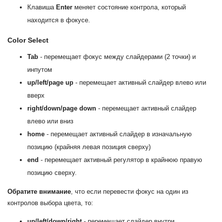
Клавиша
Enter
меняет состояние контрола, который
находится в фокусе.
Color Select
Tab
- перемещает фокус между слайдерами (2 точки) и
инпутом
up/left/page up
- перемещает активный слайдер влево или
вверх
right/down/page down
- перемещает активный слайдер
влево или вниз
home
- перемещает активный слайдер в изначальную
позицию (крайняя левая позиция сверху)
end
- перемещает активный регулятор в крайнюю правую
позицию сверху.
Обратите внимание
, что если перевести фокус на один из
контролов выбора цвета, то:
up/left/down/right
- перемещает слайдер внутри