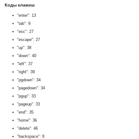
Коды клавиш
"enter": 13
"tab": 9
"esc": 27
"escape": 27
"up": 38
"down": 40
"left": 37
"right": 39
"pgdown": 34
"pagedown": 34
"pgup": 33
"pageup": 33
"end": 35
"home": 36
"delete": 46
"backspace": 8