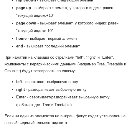
right/down
- выбирает следующий элемент
page up
- выбирает элемент, у которого индекс равен
"текущий индекс+10"
page down
- выбирает элемент, у которого индекс равен
"текущий индекс-10"
home
- выбирает первый элемент
end
- выбирает последний элемент.
При нажатии на клавиши со стрелками "left", "right" и "Enter",
компоненты c иерархическими данными (например Tree, Treetable и
Grouplist) будут реагировать по своему:
left
- свертывает выбранную ветку
right
- разворачивает выбранную ветку
Enter
- свёртывает/разворачивает выбранную ветку
(работает для Tree и Treetable).
Если ни один из элементов не выбран, фокус будет установлен на
первый видимый элемент виджета.