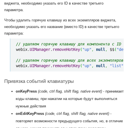
виджета, необходимо указать его ID в качестве третьего
параметра.
Чтобы удалить горячую клавишу из всех экземпляров виджета,
необходимо указать его название (вместо ID) в качестве третьего
параметра:
// удаляем горячую клавишу для компонента с ID "d
webix.
UIManager
.
removeHotKey
(
"up"
,
null
,
 $$
(
"deta
// удаляем горячую клавишу для всех экземпляров к
webix.
UIManager
.
removeHotKey
(
"up"
,
null
,
"list"
)
;
Привязка событий клавиатуры
onKeyPress
(code, ctrl flag, shift flag, native event)
- принимает
коды клавиш, при нажатии на которые будут выполняться
нужные действия
onEditKeyPress
(code, ctrl flag, shift flag, native event)
-
повторяет возможности предыдущего события, но, в отличие