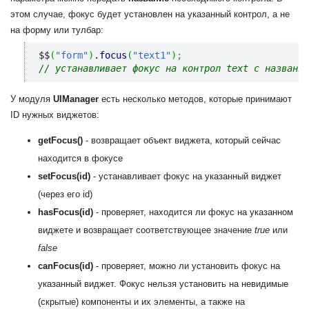
этом случае, фокус будет установлен на указанный контрол, а не
на форму или тулбар:
$$
(
"form"
)
.
focus
(
"text1"
)
;
// устанавливает фокус на контрол text с название
У модуля
UIManager
есть несколько методов, которые принимают
ID нужных виджетов:
getFocus()
- возвращает объект виджета, который сейчас
находится в фокусе
setFocus(id)
- устанавливает фокус на указанный виджет
(через его id)
hasFocus(id)
- проверяет, находится ли фокус на указанном
виджете и возвращает соответствующее значение
true
или
false
canFocus(id)
- проверяет, можно ли установить фокус на
указанный виджет. Фокус нельзя установить на невидимые
(скрытые) компоненты и их элементы, а также на