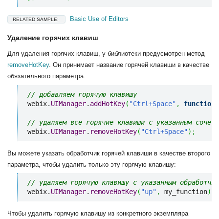
Basic Use of Editors
RELATED SAMPLE:
Удаление горячих клавиш
Для удаления горячих клавиш, у библиотеки предусмотрен метод
removeHotKey
. Он принимает название горячей клавиши в качестве
обязательного параметра.
// добавляем горячую клавишу
webix.
UIManager
.
addHotKey
(
"Ctrl+Space"
,
function
(
// удаляем все горячие клавиши с указанным сочета
webix.
UIManager
.
removeHotKey
(
"Ctrl+Space"
)
;
Вы можете указать обработчик горячей клавиши в качестве второго
параметра, чтобы удалить только эту горячую клавишу:
// удаляем горячую клавишу с указанным обработчик
webix.
UIManager
.
removeHotKey
(
"up"
,
 my_function
)
;
Чтобы удалить горячую клавишу из конкретного экземпляра