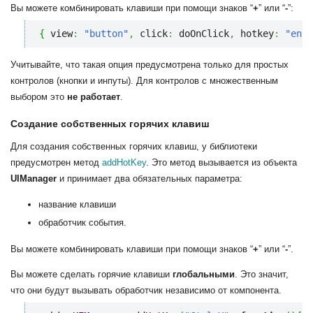
Вы можете комбинировать клавиши при помощи знаков “
+
” или “
-
”:
{
 view
:
"button"
,
 click
:
 doOnClick
,
 hotkey
:
"ente
Учитывайте, что такая опция предусмотрена только для простых
контролов (кнопки и инпуты). Для контролов с множественным
выбором это
не работает
.
Создание собственных горячих клавиш
Для создания собственных горячих клавиш, у библиотеки
предусмотрен метод
addHotKey
. Это метод вызывается из объекта
UIManager
и принимает два обязательных параметра:
название клавиши
обработчик события.
Вы можете комбинировать клавиши при помощи знаков “
+
” или “
-
”.
Вы можете сделать горячие клавиши
глобальными
. Это значит,
что они будут вызывать обработчик независимо от компонента.