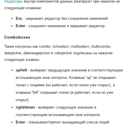
Редакторы
внутри компонентов данных реагируют при нажатии на
следующие клавиши:
Esc
- закрывает редактор без сохранения изменений
Enter
- сохраняет изменения и закрывает редактор.
Comboboxes
Такие контролы как combo, richselect, multiselect, multicombo,
datepicker, daterangepicker и colorpicker подписаны на нажатие
следующих клавиш:
up/left
- выбирает предыдущее значение в соответствующем
всплывающем окне контрола. Клавиша “up” не открывает
попап с опциями (но работает, если попап уже открыт), а
клавиша “left” открывает попап (и работает, если он уже
открыт)
right/down
- выбирает следующее значение в
соответствующем всплывающем окне контрола
Enter
- показывает/прячет выпадающий список опций