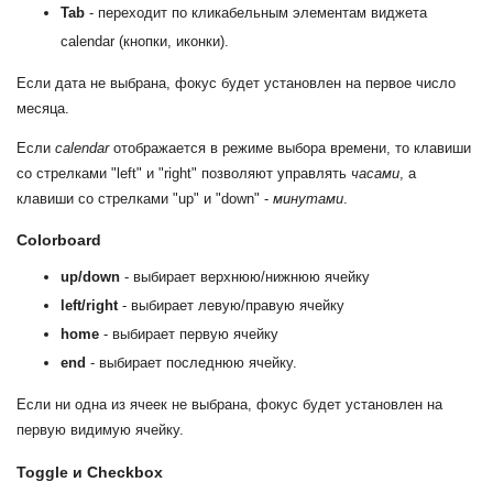
Tab
- переходит по кликабельным элементам виджета
calendar (кнопки, иконки).
Если дата не выбрана, фокус будет установлен на первое число
месяца.
Если
calendar
отображается в режиме выбора времени, то клавиши
со стрелками "left" и "right" позволяют управлять
часами
, а
клавиши со стрелками "up" и "down" -
минутами
.
Colorboard
up/down
- выбирает верхнюю/нижнюю ячейку
left/right
- выбирает левую/правую ячейку
home
- выбирает первую ячейку
end
- выбирает последнюю ячейку.
Если ни одна из ячеек не выбрана, фокус будет установлен на
первую видимую ячейку.
Toggle и Checkbox