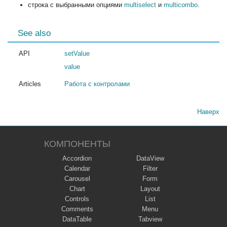
строка с выбранными опциями
multiselect
и
multicombo
.
See also
API
setValue
value
Articles
Работа с контролами
Наверх
КОМПОНЕНТЫ
Accordion
DataView
Calendar
Filter
Carousel
Form
Chart
Layout
Controls
List
Comments
Menu
DataTable
Tabview