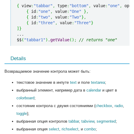
{
 view
:
"tabbar"
,
 type
:
"bottom"
,
 value
:
"one"
,
 opti
{
 id
:
"one"
,
 value
:
"One"
}
,
{
 id
:
"two"
,
 value
:
"Two"
}
,
{
 id
:
"three"
,
 value
:
"Three"
}
]
}
...

$$
(
"tabbar1"
)
.
getValue
(
)
;
// returns "one"
Details
Возвращаемое значение контрола может быть:
текстовое значение в инпуте
text
и поле
textarea
;
выбранный элемент, например дата в
calendar
и цвет в
colorboard
;
состояние контрола с двумя состояниями (
checkbox
,
radio
,
toggle
);
выбранная опция контролов
tabbar
,
tabview
,
segmented
;
выбранная опция
select
,
richselect
, и
combo
;