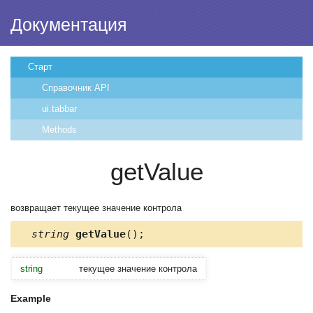
Документация
Старт
Справочник API
ui.tabbar
Methods
getValue
возвращает текущее значение контрола
string
getValue
();
string
текущее значение контрола
Example