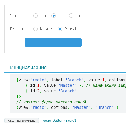
Инициализация
{
view
:
"radio"
,
 label
:
"Branch"
,
 value
:
1
,
 options
:
[
{
 id
:
1
,
 value
:
"Master"
}
,
// изначально выбра
{
 id
:
2
,
 value
:
"Branch"
}
]
}
// краткая форма массива опций
{
view
:
"radio"
,
 options
:
[
"Master"
,
"Branch"
]
}
Radio Button ('radio')
RELATED SAMPLE: