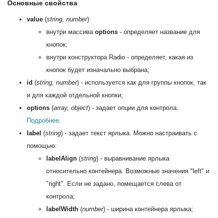
Основные свойства
value
(
string, number
)
внутри массива
options
- определяет название для
кнопок;
внутри конструктора Radio - определяет, какая из
кнопок будет изначально выбрана;
id
(
string, number
) - используется как для группы кнопок, так
и для каждой отдельной кнопки;
options
(
array, object
) - задает опции для контрола.
Подробнее
.
label
(
string
) - задает текст ярлыка. Можно настраивать с
помощью:
labelAlign
(
string
) - выравнивание ярлыка
относительно контейнера. Возможные значения "left" и
"right". Если не задано, помещается слева от
контрола;
labelWidth
(
number
) - ширина контейнера ярлыка;