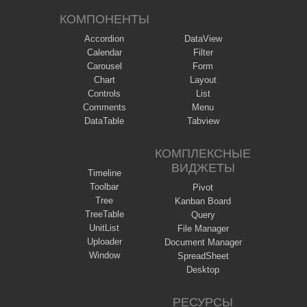
КОМПОНЕНТЫ
Accordion
DataView
Calendar
Filter
Carousel
Form
Chart
Layout
Controls
List
Comments
Menu
DataTable
Tabview
КОМПЛЕКСНЫЕ
ВИДЖЕТЫ
Timeline
Toolbar
Pivot
Tree
Kanban Board
TreeTable
Query
UnitList
File Manager
Uploader
Document Manager
Window
SpreadSheet
Desktop
РЕСУРСЫ