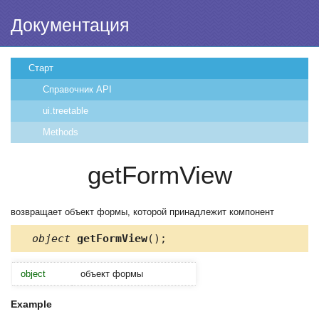
Документация
Старт
Справочник API
ui.treetable
Methods
getFormView
возвращает объект формы, которой принадлежит компонент
object
getFormView
();
object
объект формы
Example