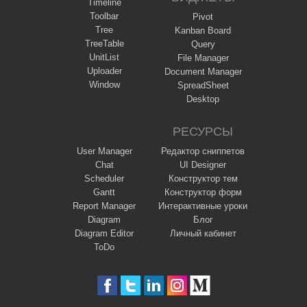
Timeline
Toolbar
Pivot
Tree
Kanban Board
TreeTable
Query
UnitList
File Manager
Uploader
Document Manager
Window
SpreadSheet
Desktop
РЕСУРСЫ
User Manager
Редактор сниппетов
Chat
UI Designer
Scheduler
Конструктор тем
Gantt
Конструктор форм
Report Manager
Интерактивные уроки
Diagram
Блог
Diagram Editor
Личный кабинет
ToDo