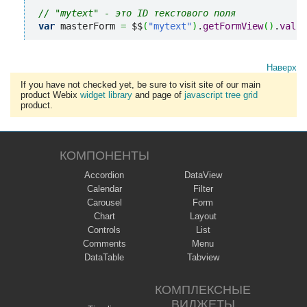
// "mytext" - это ID текстового поля
var
 masterForm 
=
 $$
(
"mytext"
)
.
getFormView
(
)
.
valid
Наверх
If you have not checked yet, be sure to visit site of our main
product Webix
widget library
and page of
javascript tree grid
product.
КОМПОНЕНТЫ
Accordion
DataView
Calendar
Filter
Carousel
Form
Chart
Layout
Controls
List
Comments
Menu
DataTable
Tabview
КОМПЛЕКСНЫЕ
ВИДЖЕТЫ