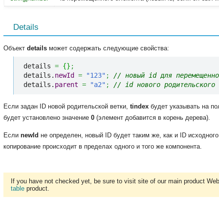
Details
Объект
details
может содержать следующие свойства:
details 
=
{
}
;
details.
newId
=
"123"
;
// новый id для перемещенно
details.
parent
=
"a2"
;
// id нового родительского 
Если задан ID новой родительской ветки,
tindex
будет указывать на по
будет установлено значение
0
(элемент добавится в корень дерева).
Если
newId
не определен, новый ID будет таким же, как и ID исходного
копирование происходит в пределах одного и того же компонента.
If you have not checked yet, be sure to visit site of our main product We
table
product.