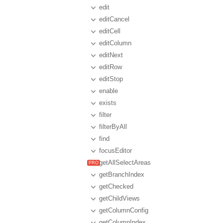
edit
editCancel
editCell
editColumn
editNext
editRow
editStop
enable
exists
filter
filterByAll
find
focusEditor
getAllSelectAreas
getBranchIndex
getChecked
getChildViews
getColumnConfig
getColumnIndex