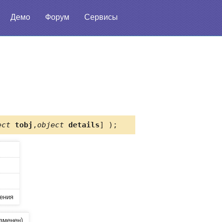
Демо
Форум
Сервисы
ect
tobj
,
object
details
] );
ения
изменен)