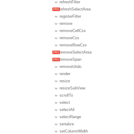
refreshFilter
refreshSelectArea
registerFilter
remove
removeCellCss
removeCss
removeRowCss
removeSelectArea
removeSpan
removeUndo
render
resize
resizeSubView
scrollTo
select
selectAll
selectRange
serialize
setColumnWidth