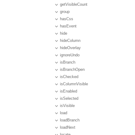
getVisibleCount
group
hasCss
hasEvent
hide
hideColumn
hideOverlay
ignoreUndo
isBranch
isBranchOpen
isChecked
isColumnVisible
isEnabled
isSelected
isVisible
load
loadBranch
loadNext
locate