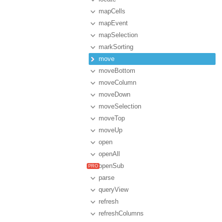
mapCells
mapEvent
mapSelection
markSorting
move
moveBottom
moveColumn
moveDown
moveSelection
moveTop
moveUp
open
openAll
openSub
parse
queryView
refresh
refreshColumns