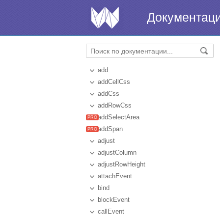
Документац
add
addCellCss
addCss
addRowCss
addSelectArea
addSpan
adjust
adjustColumn
adjustRowHeight
attachEvent
bind
blockEvent
callEvent