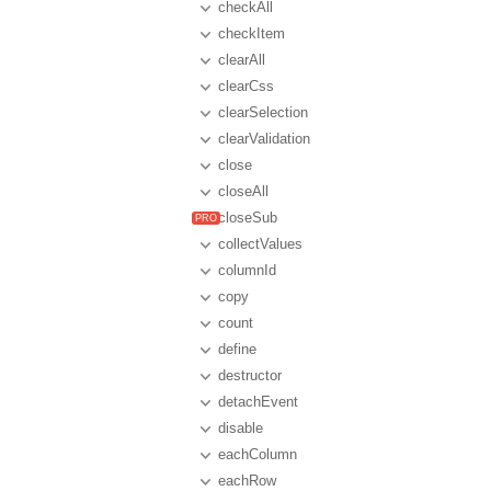
checkAll
checkItem
clearAll
clearCss
clearSelection
clearValidation
close
closeAll
closeSub
collectValues
columnId
copy
count
define
destructor
detachEvent
disable
eachColumn
eachRow