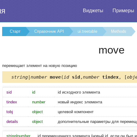
ия
Виджеты
Примеры
Старт
Справочник API
ui.treetable
Methods
move
перемещает элемент на новую позицию
string|number
move
(
id
sid
,
number
tindex
, [
obj
sid
id
id исходного элемента
tindex
number
новый индекс элемента
tobj
object
целевой компонент
details
object
дополнительные параметры для перемещ
string|number
id перемещенного элемента (новый id, если он был 