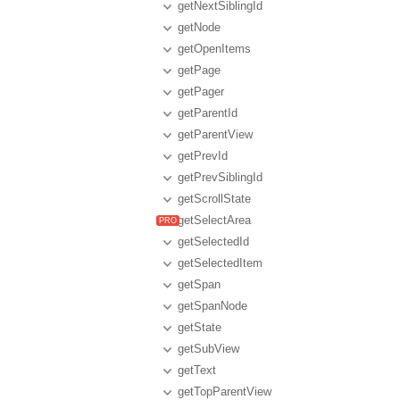
getNextSiblingId
getNode
getOpenItems
getPage
getPager
getParentId
getParentView
getPrevId
getPrevSiblingId
getScrollState
getSelectArea
getSelectedId
getSelectedItem
getSpan
getSpanNode
getState
getSubView
getText
getTopParentView