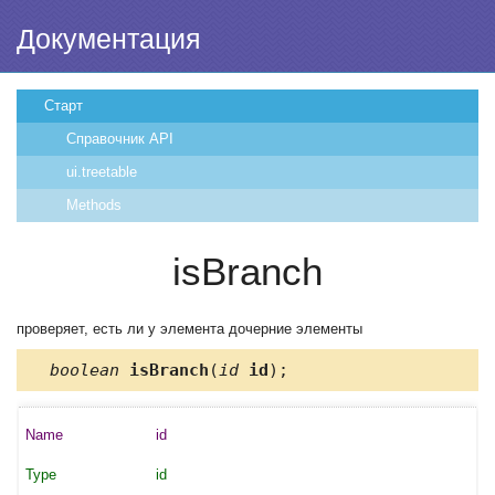
Документация
Старт
Справочник API
ui.treetable
Methods
isBranch
проверяет, есть ли у элемента дочерние элементы
boolean
isBranch
(
id
id
);
id
id