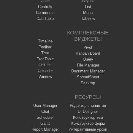
Chart
Layout
Controls
List
Comments
Menu
DataTable
Tabview
КОМПЛЕКСНЫЕ
ВИДЖЕТЫ
Timeline
Toolbar
Pivot
Tree
Kanban Board
TreeTable
Query
UnitList
File Manager
Uploader
Document Manager
Window
SpreadSheet
Desktop
РЕСУРСЫ
User Manager
Редактор сниппетов
Chat
UI Designer
Scheduler
Конструктор тем
Gantt
Конструктор форм
Report Manager
Интерактивные уроки