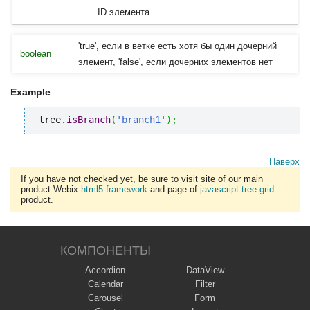
ID элемента
'true', если в ветке есть хотя бы один дочерний
boolean
элемент, 'false', если дочерних элементов нет
Example
tree.
isBranch
(
'branch1'
)
;
Наверх
If you have not checked yet, be sure to visit site of our main
product Webix
html5 framework
and page of
javascript tree grid
product.
КОМПОНЕНТЫ
Accordion
DataView
Calendar
Filter
Carousel
Form