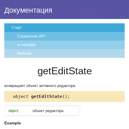
Документация
Старт
Справочник API
ui.treetable
Methods
getEditState
возвращает объект активного редактора
object
getEditState
();
object
объект редактора
Example