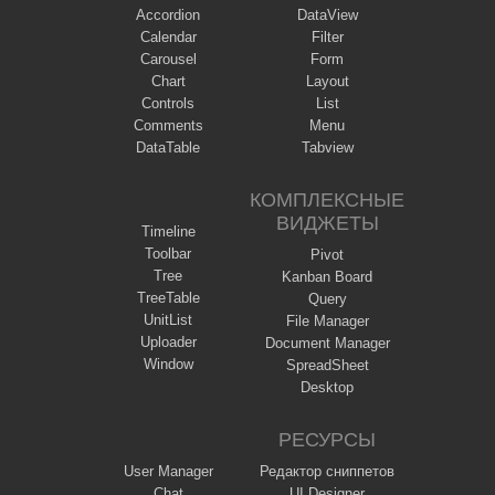
Accordion
DataView
Calendar
Filter
Carousel
Form
Chart
Layout
Controls
List
Comments
Menu
DataTable
Tabview
КОМПЛЕКСНЫЕ
ВИДЖЕТЫ
Timeline
Toolbar
Pivot
Tree
Kanban Board
TreeTable
Query
UnitList
File Manager
Uploader
Document Manager
Window
SpreadSheet
Desktop
РЕСУРСЫ
User Manager
Редактор сниппетов
Chat
UI Designer