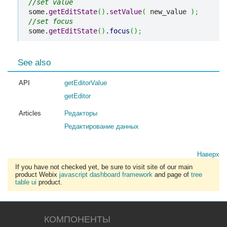
//set value
some.
getEditState
(
)
.
setValue
(
 new_value 
)
;
//set focus
some.
getEditState
(
)
.
focus
(
)
;
See also
API
getEditorValue
getEditor
Articles
Редакторы
Редактирование данных
Наверх
If you have not checked yet, be sure to visit site of our main
product Webix
javascript dashboard framework
and page of
tree
table ui
product.
КОМПОНЕНТЫ