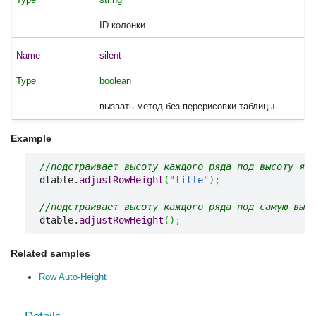
ID колонки
silent
boolean
вызвать метод без перерисовки таблицы
Example
//подстраивает высоту каждого ряда под высоту яче
dtable.
adjustRowHeight
(
"title"
)
;
//подстраивает высоту каждого ряда под самую высо
dtable.
adjustRowHeight
(
)
;
Related samples
Row Auto-Height