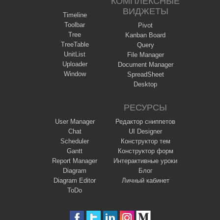
КОМПЛЕКСНЫЕ
ВИДЖЕТЫ
Timeline
Toolbar
Pivot
Tree
Kanban Board
TreeTable
Query
UnitList
File Manager
Uploader
Document Manager
Window
SpreadSheet
Desktop
РЕСУРСЫ
User Manager
Редактор сниппетов
Chat
UI Designer
Scheduler
Конструктор тем
Gantt
Конструктор форм
Report Manager
Интерактивные уроки
Diagram
Блог
Diagram Editor
Личный кабинет
ToDo