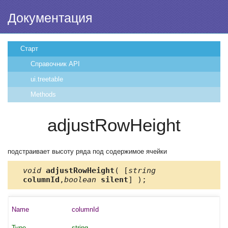
Документация
Старт
Справочник API
ui.treetable
Methods
adjustRowHeight
подстраивает высоту ряда под содержимое ячейки
void
adjustRowHeight
( [
string
columnId
,
boolean
silent
] );
columnId
string