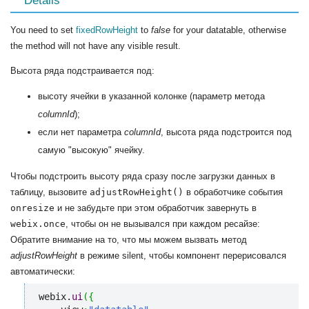
Details
You need to set
fixedRowHeight
to
false
for your datatable, otherwise
the method will not have any visible result.
Высота ряда подстраивается под:
высоту ячейки в указанной колонке (параметр метода
columnId
);
если нет параметра
columnId
, высота ряда подстроится под
самую "высокую" ячейку.
Чтобы подстроить высоту ряда сразу после загрузки данных в
таблицу, вызовите
adjustRowHeight()
в обработчике события
onresize
и не забудьте при этом обработчик завернуть в
webix.once
, чтобы он не вызывался при каждом ресайзе:
Обратите внимание на то, что мы можем вызвать метод
adjustRowHeight
в режиме silent, чтобы компонент перерисовался
автоматически:
webix.
ui
(
{