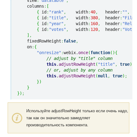
    view
:
"datatable"
,
    columns
:
[
{
 id
:
"rank"
,
    width
:
40
,
   header
:
""
,
 cs
{
 id
:
"title"
,
   width
:
380
,
  header
:
"Film 
{
 id
:
"year"
,
    width
:
160
,
  header
:
"Relea
{
 id
:
"votes"
,
   width
:
120
,
  header
:
"Votes
]
,
    fixedRowHeight
:
false
,
    on
:
{
"onresize"
:
webix.
once
(
function
(
)
{
// adjust by "title" column
this
.
adjustRowHeight
(
"title"
,
true
)
;
// or, adjust by any column 
this
.
adjustRowHeight
(
null
,
true
)
;
}
)
}
}
)
;
Используйте adjustRowHeight только если очень надо,
так как он значительно замедляет
производительность компонента.