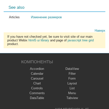
See also
Articles
Изменение размеров
Наверх
If you have not checked yet, be sure to visit site of our main
product Webix
html5 ui library
and page of
javascript tree grid
product.
КОМПОНЕНТЫ
Accordion
DataView
Calendar
Filter
Carousel
Form
Chart
Layout
Controls
List
Comments
Menu
DataTable
Tabview