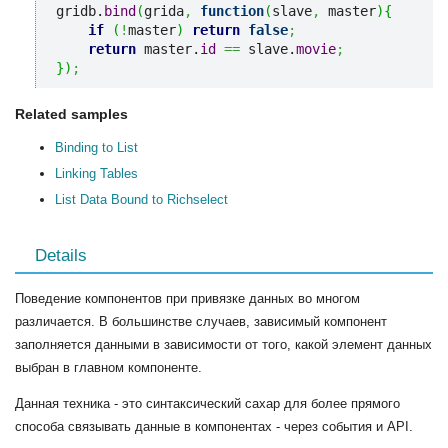
gridb.
bind
(
grida
,
function
(
slave
,
 master
)
{
if
(
!
master
)
return
false
;
return
 master.
id
==
 slave.
movie
;
}
)
;
Related samples
Binding to List
Linking Tables
List Data Bound to Richselect
Details
Поведение компонентов при привязке данных во многом
различается. В большинстве случаев, зависимый компонент
заполняется данными в зависимости от того, какой элемент данных
выбран в главном компоненте.
Данная техника - это синтаксический сахар для более прямого
способа связывать данные в компонентах - через события и API.