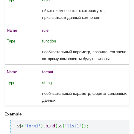
объект компонента, к которому мы
привязываем данный компонент
rule
function
необязательный параметр, правило, согласно
которому компоненты будут связаны
format
string
необязательный параметр, формат связанных
данных
Example
$$
(
'form1'
)
.
bind
(
$$
(
'list1'
)
)
;