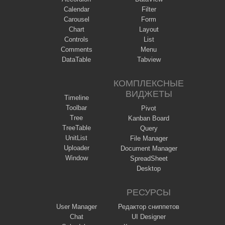
Calendar
Filter
Carousel
Form
Chart
Layout
Controls
List
Comments
Menu
DataTable
Tabview
КОМПЛЕКСНЫЕ
ВИДЖЕТЫ
Timeline
Toolbar
Pivot
Tree
Kanban Board
TreeTable
Query
UnitList
File Manager
Uploader
Document Manager
Window
SpreadSheet
Desktop
РЕСУРСЫ
User Manager
Редактор сниппетов
Chat
UI Designer