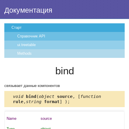
Документация
Старт
Справочник API
ui.treetable
Methods
bind
связывает данные компонентов
void
bind
(
object
source
, [
function
rule
,
string
format
] );
source
object