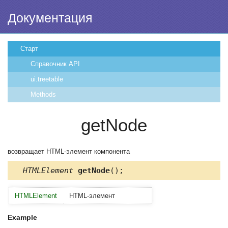
Документация
Старт
Справочник API
ui.treetable
Methods
getNode
возвращает HTML-элемент компонента
HTMLElement
getNode
();
HTMLElement
HTML-элемент
Example