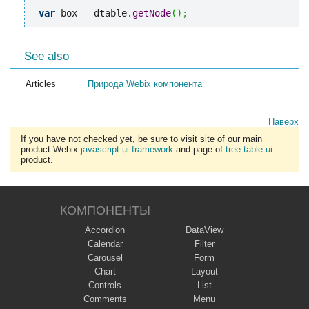
var
 box 
=
 dtable.
getNode
(
)
;
See also
Articles
Природа Webix компонента
Наверх
If you have not checked yet, be sure to visit site of our main
product Webix
javascript ui framework
and page of
tree table ui
product.
КОМПОНЕНТЫ
Accordion
DataView
Calendar
Filter
Carousel
Form
Chart
Layout
Controls
List
Comments
Menu