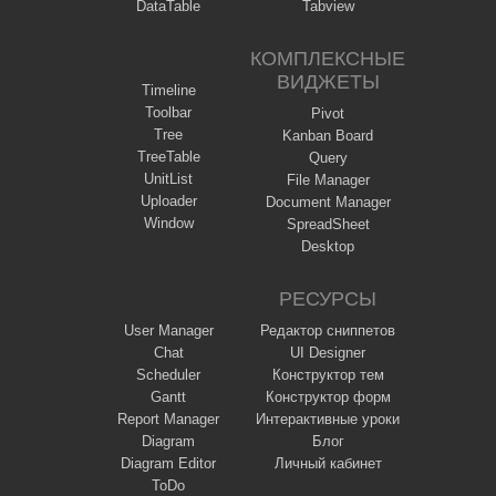
DataTable
Tabview
КОМПЛЕКСНЫЕ
ВИДЖЕТЫ
Timeline
Toolbar
Pivot
Tree
Kanban Board
TreeTable
Query
UnitList
File Manager
Uploader
Document Manager
Window
SpreadSheet
Desktop
РЕСУРСЫ
User Manager
Редактор сниппетов
Chat
UI Designer
Scheduler
Конструктор тем
Gantt
Конструктор форм
Report Manager
Интерактивные уроки
Diagram
Блог
Diagram Editor
Личный кабинет
ToDo