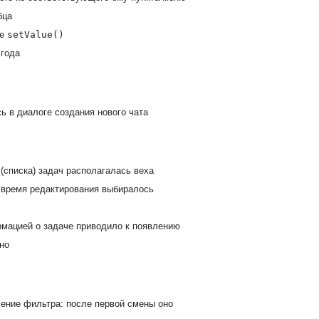
бца
ле
setValue()
 года
ь в диалоге создания нового чата
(списка) задач располагалась веха
 время редактирования выбиралось
рмацией о задаче приводило к появлению
но
ение фильтра: после первой смены оно