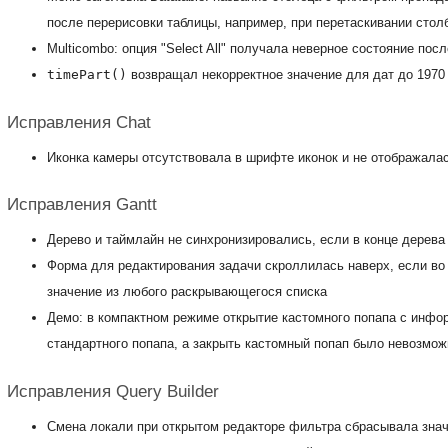
после перерисовки таблицы, например, при перетаскивании стол
Multicombo: опция "Select All" получала неверное состояние пос
timePart()
возвращал некорректное значение для дат до 1970
Исправления Chat
Иконка камеры отсутствовала в шрифте иконок и не отображалас
Исправления Gantt
Дерево и таймлайн не синхронизировались, если в конце дерева 
Форма для редактирования задачи скроллилась наверх, если во
значение из любого раскрывающегося списка
Демо: в компактном режиме открытие кастомного попапа с инфо
стандартного попапа, а закрыть кастомный попап было невозмож
Исправления Query Builder
Смена локали при открытом редакторе фильтра сбрасывала знач