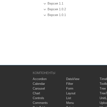
Версия 1.1
Версия 1.0.2
Версия 1.0.1
КОМПОНЕНТЫ
Accordion
DataView
Timel
Calendar
Filter
Toolb
Carousel
Form
Tree
Chart
Layout
Tree
Controls
List
UnitL
Comments
Menu
Uplo