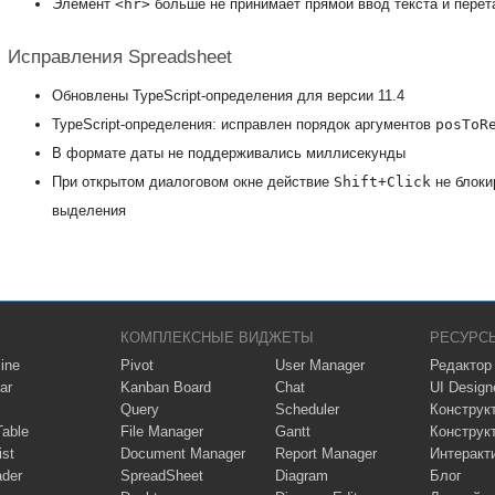
Элемент
<hr>
больше не принимает прямой ввод текста и перет
Исправления Spreadsheet
Обновлены TypeScript-определения для версии 11.4
TypeScript-определения: исправлен порядок аргументов
posToR
В формате даты не поддерживались миллисекунды
При открытом диалоговом окне действие
Shift+Click
не блоки
выделения
КОМПЛЕКСНЫЕ ВИДЖЕТЫ
РЕСУРС
ine
Pivot
User Manager
Редактор
ar
Kanban Board
Chat
UI Design
Query
Scheduler
Конструк
Table
File Manager
Gantt
Конструк
ist
Document Manager
Report Manager
Интеракт
ader
SpreadSheet
Diagram
Блог