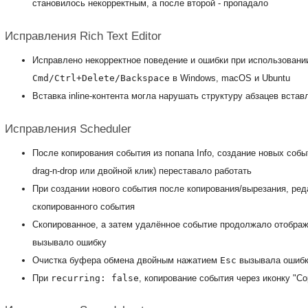
становилось некорректным, а после второй - пропадало
Исправления Rich Text Editor
Исправлено некорректное поведение и ошибки при использовани
Cmd/Ctrl+Delete/Backspace
в Windows, macOS и Ubuntu
Вставка inline-контента могла нарушать структуру абзацев вста
Исправления Scheduler
После копирования события из попапа Info, создание новых событ
drag-n-drop или двойной клик) переставало работать
При создании нового события после копирования/вырезания, ре
скопированного события
Скопированное, а затем удалённое событие продолжало отобража
вызывало ошибку
Очистка буфера обмена двойным нажатием
Esc
вызывала ошиб
При
recurring: false
, копирование события через иконку "C