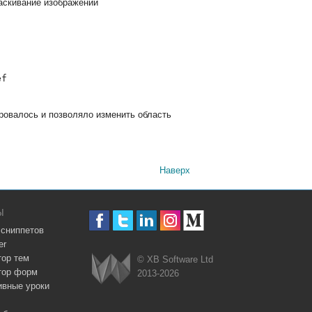
аскивание изображений
ef
ровалось и позволяло изменить область
Наверх
Ы
 сниппетов
er
тор тем
© XB Software Ltd
тор форм
2013-2026
ивные уроки
Webix