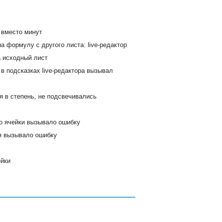
 вместо минут
 формулу с другого листа: live-редактор
 исходный лист
в подсказках live-редактора вызывал
я в степень, не подсвечивались
о ячейки вызывало ошибку
я вызывало ошибку
ейки