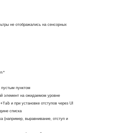
ьтры не отображались на сенсорных
wn"
 пустым пунктом
ый элемент на ожидаемом уровне
t+Tab
и при установке отступов через UI
едине списка
 (например, выравнивание, отступ и