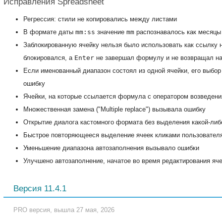
Исправления Spreadsheet
Регрессия: стили не копировались между листами
В формате даты
mm:ss
значение
mm
распознавалось как месяцы
Заблокированную ячейку нельзя было использовать как ссылку на
блокировался, а
Enter
не завершал формулу и не возвращал на
Если именованный диапазон состоял из одной ячейки, его выбор 
ошибку
Ячейки, на которые ссылается формула с оператором возведени
Множественная замена ("Multiple replace") вызывала ошибку
Открытие диалога кастомного формата без выделения какой-либ
Быстрое повторяющееся выделение ячеек кликами пользовател
Уменьшение диапазона автозаполнения вызывало ошибки
Улучшено автозаполнение, начатое во время редактирования яч
Версия 11.4.1
PRO версия, вышла 27 мая, 2026