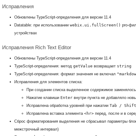
Исправления
Обновлены TypeScript-определения для версии 11.4
Datatable: при использовании
webix.ui.fullScreen()
pro-фил
устройствах
Исправления Rich Text Editor
Обновлены TypeScript-определения для версии 11.4
TypeScript-определения: метод
getValue
возвращает
string
TypeScript-определения: формат значения не включал
"markdo
Исправления для элементов списка:
При создании списка выделенное содержимое заменялось
Нажатие клавиши
Enter
внутри пункта не добавляло нов
Исправлена обработка уровней при нажатии
Tab / Shif
Исправлена вставка элемента
<hr>
перед, после и в сер
Сброс форматирования выделения не сбрасывал параметры блока
межстрочный интервал)