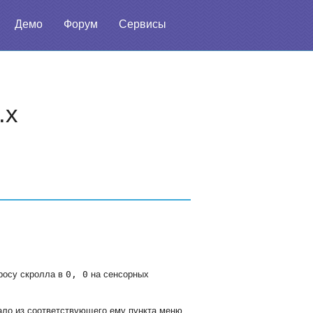
Демо
Форум
Сервисы
.x
росу скролла в
0, 0
на сенсорных
дало из соответствующего ему пункта меню