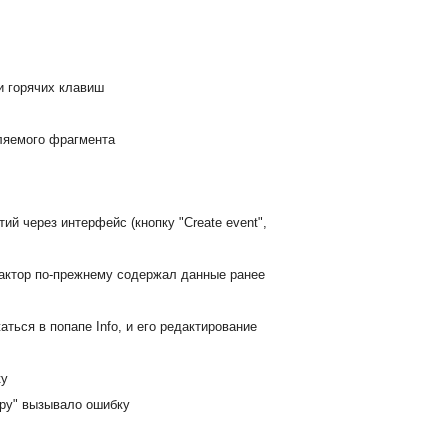
и горячих клавиш
вляемого фрагмента
ий через интерфейс (кнопку "Create event",
дактор по-прежнему содержал данные ранее
ться в попапе Info, и его редактирование
ку
opy" вызывало ошибку