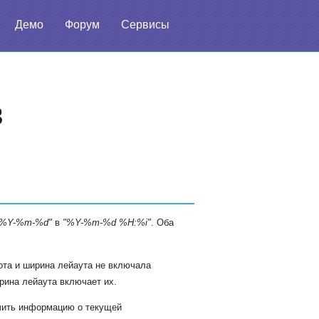
Демо
Форум
Сервисы
3
"%Y-%m-%d"
в
"%Y-%m-%d %H:%i"
. Оба
ота и ширина лейаута не включала
рина лейаута включает их.
учить информацию о текущей