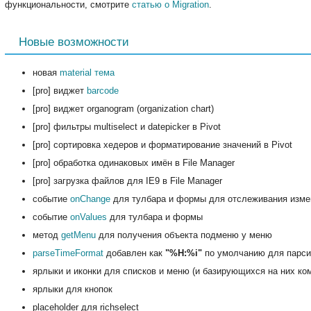
функциональности, смотрите
статью о Migration
.
Новые возможности
новая
material тема
[pro] виджет
barcode
[pro] виджет organogram (organization chart)
[pro] фильтры multiselect и datepicker в Pivot
[pro] сортировка хедеров и форматирование значений в Pivot
[pro] обработка одинаковых имён в File Manager
[pro] загрузка файлов для IE9 в File Manager
событие
onChange
для тулбара и формы для отслеживания изме
событие
onValues
для тулбара и формы
метод
getMenu
для получения объекта подменю у меню
parseTimeFormat
добавлен как
"%H:%i"
по умолчанию для парси
ярлыки и иконки для списков и меню (и базирующихся на них ко
ярлыки для кнопок
placeholder для richselect