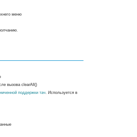
рхнего меню
молчанию.
о
е вызова clearAll()
ниченной поддержки тач
. Используется в
ванные