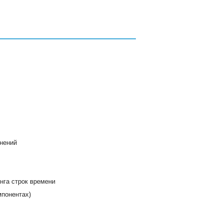
нений
нга строк времени
мпонентах)