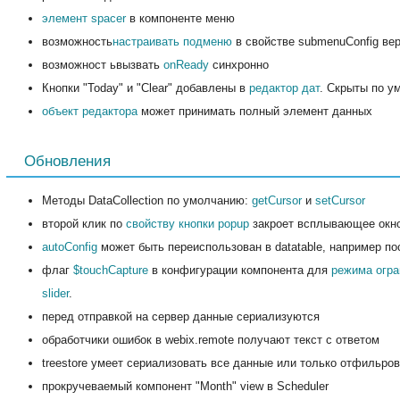
элемент spacer
в компоненте меню
возможность
настраивать подменю
в свойстве submenuConfig ве
возможност ьвызвать
onReady
синхронно
Кнопки "Today" и "Clear" добавлены в
редактор дат
. Скрыты по у
объект редактора
может принимать полный элемент данных
Обновления
Методы DataCollection по умолчанию:
getCursor
и
setCursor
второй клик по
свойству кнопки popup
закроет всплывающее окн
autoConfig
может быть переиспользован в datatable, например посл
флаг
$touchCapture
в конфигурации компонента для
режима огра
slider
.
перед отправкой на сервер данные сериализуются
обработчики ошибок в webix.remote получают текст с ответом
treestore умеет сериализовать все данные или только отфильро
прокручеваемый компонент "Month" view в Scheduler