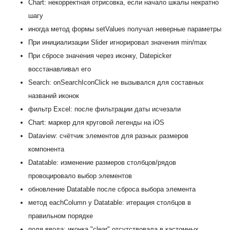
Chart: некорректная отрисовка, если начало шкалы некратно
шагу
иногда метод формы setValues получал неверные параметры
При инициализации Slider игнорировал значения min/max
При сбросе значения через иконку, Datepicker
восстанавливал его
Search: onSearchIconClick не вызывался для составных
названий иконок
фильтр Excel: после фильтрации даты исчезали
Chart: маркер для круговой легенды на iOS
Dataview: счётчик элементов для разных размеров
компонента
Datatable: изменение размеров столбцов/рядов
провоцировало выбор элементов
обновление Datatable после сброса выбора элемента
метод eachColumn у Datatable: итерация столбцов в
правильном порядке
поля ввода: иконка "clear" отсутствовала в кастомных