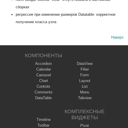
сборках
регрессия при изменении размеров Datatable: корректное
получение класса узла
Наверх
КОМПОНЕНТЫ
Accordion
DataView
Calendar
Filter
Carousel
Form
Chart
Layout
Controls
List
Comments
Menu
DataTable
Tabview
КОМПЛЕКСНЫЕ
ВИДЖЕТЫ
Timeline
Toolbar
Pivot