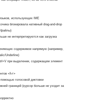
 языков, использующих IME
узчика блокировала нативный drag-and-drop
я/файлы)
льше не интерпретируются как загрузка
меняющих содержимое напрямую (например,
lic/Underline)
Ctrl+V при выделении, содержащем элемент
ентов
<hr>
 помощью голосовой диктовки
ижней границей (курсор больше не уходит за
корректно