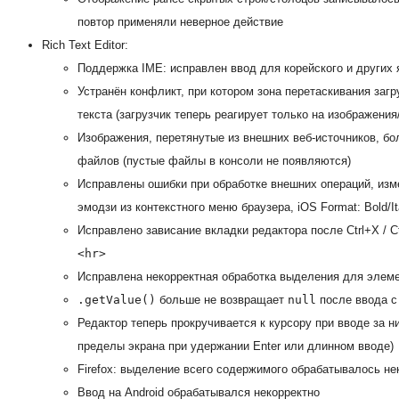
повтор применяли неверное действие
Rich Text Editor:
Поддержка IME: исправлен ввод для корейского и других
Устранён конфликт, при котором зона перетаскивания загр
текста (загрузчик теперь реагирует только на изображени
Изображения, перетянутые из внешних веб-источников, бо
файлов (пустые файлы в консоли не появляются)
Исправлены ошибки при обработке внешних операций, из
эмодзи из контекстного меню браузера, iOS Format: Bold/Ita
Исправлено зависание вкладки редактора после Ctrl+X / 
<hr>
Исправлена некорректная обработка выделения для элем
.getValue()
больше не возвращает
null
после ввода с
Редактор теперь прокручивается к курсору при вводе за н
пределы экрана при удержании Enter или длинном вводе)
Firefox: выделение всего содержимого обрабатывалось не
Ввод на Android обрабатывался некорректно