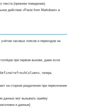
о текста (прежнее поведение);
ьное действие «Paste from Markdown» в
с учётом часовых поясов и переходов на
столбцов при первом вызове, даже если
define
/
refreshColumns
, теперь
ают на стороне разделения при пересечении
ами данных мог вызывать ошибку
заголовки и данные)