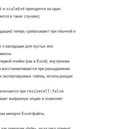
t
и
scaleEnd
приходятся на один
ется в таких случаях)
дации) теперь срабатывают при обычной и
е о валидации для пустых или
имволы
ервой ячейки (как в Excel), внутренние
а восстанавливаются при разъединении
для экспортируемых таблиц, использующих
тключается при
resizeCell:false
ывает выбранную опцию и позволяет
ом импорте Excel-файла,
ак операция «hide», из-за чего отмена/