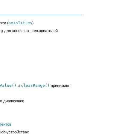
оси (
axisTitles
)
ag
для конечных пользователей
Value()
и
clearRange()
принимают
о диапазонов
ментов
uch-устройствах