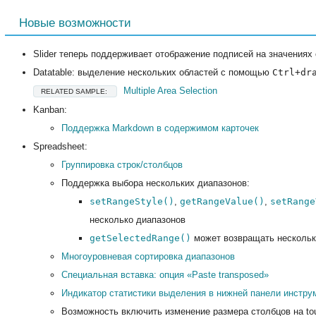
Новые возможности
Slider теперь поддерживает отображение подписей на значениях 
Datatable: выделение нескольких областей с помощью
Ctrl+dr
Multiple Area Selection
RELATED SAMPLE:
Kanban:
Поддержка Markdown в содержимом карточек
Spreadsheet:
Группировка строк/столбцов
Поддержка выбора нескольких диапазонов:
setRangeStyle()
,
getRangeValue()
,
setRange
несколько диапазонов
getSelectedRange()
может возвращать нескольк
Многоуровневая сортировка диапазонов
Специальная вставка: опция «Paste transposed»
Индикатор статистики выделения в нижней панели инстру
Возможность включить изменение размера столбцов на to