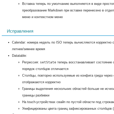
Вставка теперь по умолчанию выполняется в виде простог
преобразование Markdown при вставке перенесено в отдел
меню и контекстном меню
Исправления
Calendar: номера недель по ISO теперь вычисляются корректно 
летнее/зимнее время
Datatable:
Регрессия:
setState
теперь восстанавливает состояние 
порядок столбцов отличается
Столбцы, повторно используемые из конфига грида через
отображаются корректно
Границы выделения нескольких областей больше не исчез
границы разбивки
На touch-устройствах свайп по пустой области под строк
Унифицированы цвета границ зафиксированных столбцов (