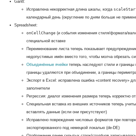
Gantt:
Исправлена некорректная длина шкалы, когда
scaleStar
календарный день (округление по дням больше не применя
Spreadsheet:
onCellChange
(и события изменения стиля/формата/вали
специальной вставке
Переименование листа теперь показывает предупреждени
недопустимых имён вместо того, чтобы молча обрезать с
Объединённые ячейки
теперь наследуют стили и границы п
границы удаляются при объединении, а границы периметр
Экспорт в Excel: исправлена ошибка «content recovery» 
заполнители
Регрессия: диалог изменения размера теперь корректно о
Специальная вставка из внешних источников теперь учит
вставлять данные (если они присутствуют)
Исправлено повреждение числовых форматов при повторн
экспортированного под немецкой локалью (de-DE)
Отображение ранее скрытых строк/столбцов записывалось к