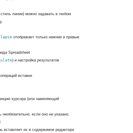
, стиль линии) можно задавать в любом
ly
llapse
отображает только нижние и правые
рида Spreadsheet
culate
) и настройка результатов
операций вставки
зицию курсора (или заменяющий
 необязательно; если оно не указано,
4
рь вставляет их в содержимое редактора