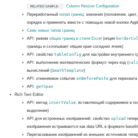
Column Resizer Configuration
RELATED SAMPLE:
Переработанный
попап границ
: значения (положение, цвет
порядке и применять вместе с помощью новой кнопки App
Семь новых типов границ
API: режим
общих границ в стиле Excel
(опция
borderCo
границы и схлопывает общие края соседних ячеек)
API: свойство
tableConfig
для настройки внутреннего г
API: выполнение математических формул через код (
cal
вычислений (
$mathTemplate
)
API: отменяемое событие
onBeforePaste
для перехвата 
API:
getSpan
Rich Text Editor:
API: метод
insertValue
, вставляющий содержимое в по
выделение)
API для встроенных изображений: свойство
upload
теперь
изображения встраиваются как data URL в формате base6
Перетаскивание изображений из внешних источников тепе